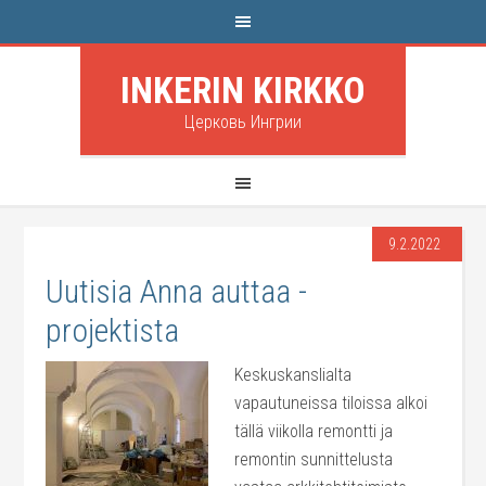
INKERIN KIRKKO
Церковь Ингрии
9.2.2022
Uutisia Anna auttaa -
projektista
Keskuskanslialta
vapautuneissa tiloissa alkoi
tällä viikolla remontti ja
remontin sunnittelusta