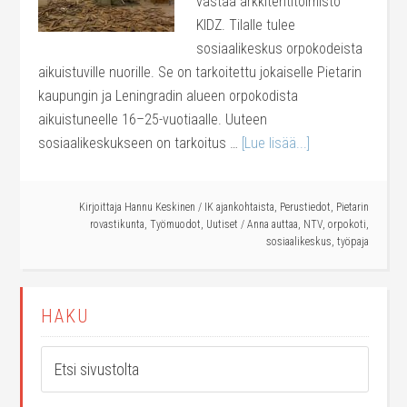
vastaa arkkitehtitoimisto
KIDZ. Tilalle tulee
sosiaalikeskus orpokodeista
aikuistuville nuorille. Se on tarkoitettu jokaiselle Pietarin
kaupungin ja Leningradin alueen orpokodista
aikuistuneelle 16–25-vuotiaalle. Uuteen
sosiaalikeskukseen on tarkoitus …
[Lue lisää...]
Kirjoittaja
Hannu Keskinen
/
IK ajankohtaista
,
Perustiedot
,
Pietarin
rovastikunta
,
Työmuodot
,
Uutiset
/
Anna auttaa
,
NTV
,
orpokoti
,
sosiaalikeskus
,
työpaja
HAKU