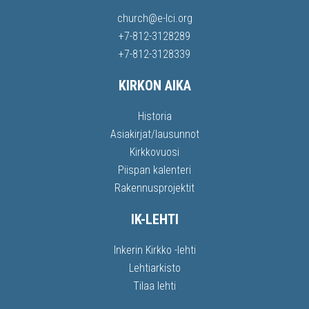
church@e-lci.org
+7-812-3128289
+7-812-3128339
KIRKON AIKA
Historia
Asiakirjat/lausunnot
Kirkkovuosi
Piispan kalenteri
Rakennusprojektit
IK-LEHTI
Inkerin Kirkko -lehti
Lehtiarkisto
Tilaa lehti