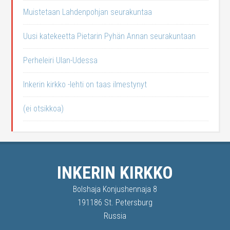
Muistetaan Lahdenpohjan seurakuntaa
Uusi katekeetta Pietarin Pyhän Annan seurakuntaan
Perheleiri Ulan-Udessa
Inkerin kirkko -lehti on taas ilmestynyt
(ei otsikkoa)
INKERIN KIRKKO
Bolshaja Konjushennaja 8
191186 St. Petersburg
Russia