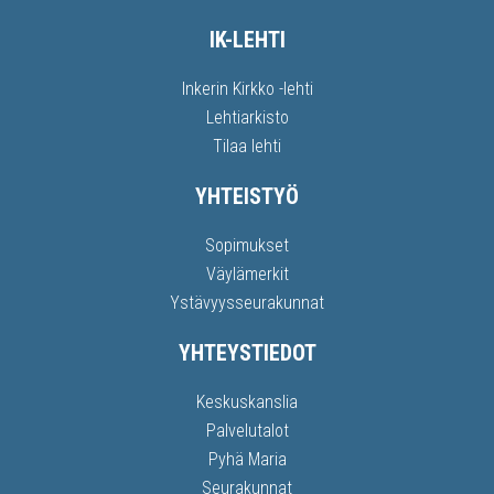
IK-LEHTI
Inkerin Kirkko -lehti
Lehtiarkisto
Tilaa lehti
YHTEISTYÖ
Sopimukset
Väylämerkit
Ystävyysseurakunnat
YHTEYSTIEDOT
Keskuskanslia
Palvelutalot
Pyhä Maria
Seurakunnat