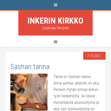
INKERIN KIRKKO
Церковь Ингрии
27.8.2022
Sashan tarina
Tämä on Sashan tarina.
Anna auttaa -järjestö on yksi
Pietarin Pyhän Annan kirkon
työn hedelmistä. Se tekee
monenlaista avustustyötä ja
yksi sen työmuodoista on