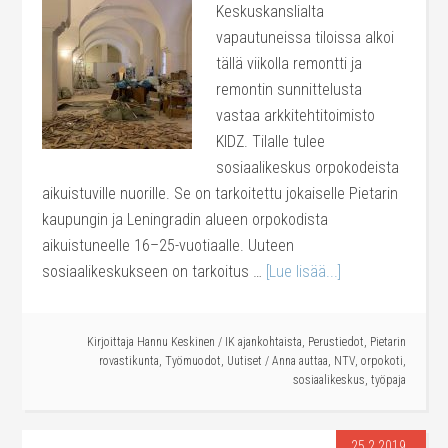
Keskuskanslialta
vapautuneissa tiloissa alkoi
tällä viikolla remontti ja
remontin sunnittelusta
vastaa arkkitehtitoimisto
KIDZ. Tilalle tulee
sosiaalikeskus orpokodeista
aikuistuville nuorille. Se on tarkoitettu jokaiselle Pietarin
kaupungin ja Leningradin alueen orpokodista
aikuistuneelle 16–25-vuotiaalle. Uuteen
sosiaalikeskukseen on tarkoitus …
[Lue lisää...]
Kirjoittaja
Hannu Keskinen
/
IK ajankohtaista
,
Perustiedot
,
Pietarin
rovastikunta
,
Työmuodot
,
Uutiset
/
Anna auttaa
,
NTV
,
orpokoti
,
sosiaalikeskus
,
työpaja
25.2.2019