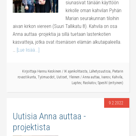
siunasivat tänään käyttöön
kirkolle oman kahvilan Pyhän
Marian seurakunnan tiloihin
aivan kirkon viereen (Suuri Tallikatu 8). Kahvila on osa
Anna auttaa -projektia ja sillä tuetaan lastenkotien
kasvatteja, jotka ovat itsenäisen elämän alkutaipaleella.
…
[Lue lisää...]
Kirjoittaja
Hannu Keskinen
/
IK ajankohtaista
,
Lähetysuutisia
,
Pietarin
rovastikunta
,
Työmuodot
,
Uutiset
,
Yleinen
/
Anna auttaa
,
Ivanov
,
Kahvila
,
Laptev
,
Raskatov
,
Speshl (erityinen)
9.2.2022
Uutisia Anna auttaa -
projektista