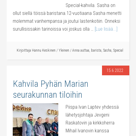
Special-kahvila. Sasha on
ollut siellä töissä baristana.12-vuotiaana Sasha menetti
molemmat vanhempansa ja joutui lastenkotiin. Onneksi
surullisissakin tarinoissa voi joskus olla …
[Lue lisää...]
Kirjoittaja
Hannu Keskinen
/
Yleinen
/
Anna auttaa
,
barista
,
Sasha
,
Special
15.6.2022
Kahvila Pyhän Marian
seurakunnan tiloihin
Piispa Ivan Laptev yhdessä
lähetysjohtaja Jevgeni
Raskatovin ja kirkkoherra
Mihail Ivanovin kanssa