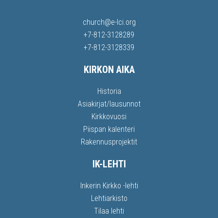
church@e-lci.org
+7-812-3128289
+7-812-3128339
KIRKON AIKA
Historia
Asiakirjat/lausunnot
Kirkkovuosi
Piispan kalenteri
Rakennusprojektit
IK-LEHTI
Inkerin Kirkko -lehti
Lehtiarkisto
Tilaa lehti