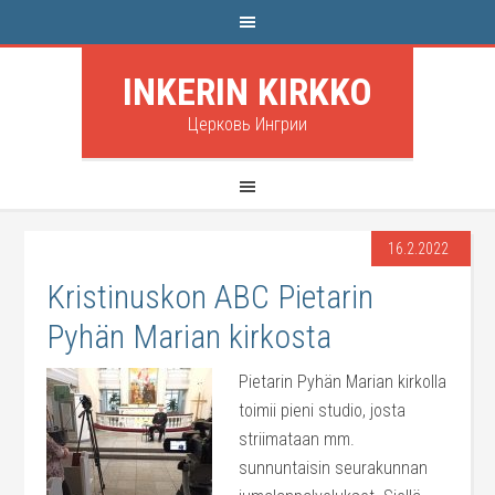
INKERIN KIRKKO
Церковь Ингрии
16.2.2022
Kristinuskon ABC Pietarin
Pyhän Marian kirkosta
Pietarin Pyhän Marian kirkolla
toimii pieni studio, josta
striimataan mm.
sunnuntaisin seurakunnan