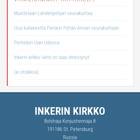
Muistetaan Lahdenpohjan seurakuntaa
Uusi katekeetta Pietarin Pyhän Annan seurakuntaan
Perheleiri Ulan-Udessa
Inkerin kirkko -lehti on taas ilmestynyt
(ei otsikkoa)
INKERIN KIRKKO
Bolshaja Konjushennaja 8
191186 St. Petersburg
Russia