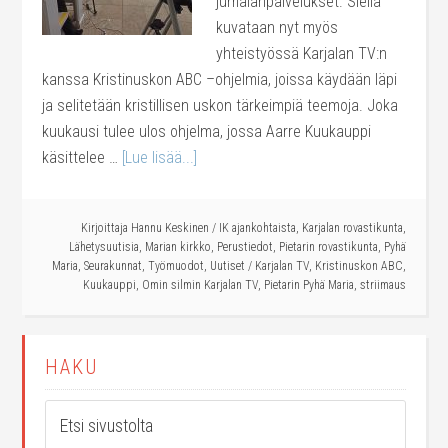
jumalanpalvelukset. Siellä
kuvataan nyt myös
yhteistyössä Karjalan TV:n
kanssa Kristinuskon ABC –ohjelmia, joissa käydään läpi
ja selitetään kristillisen uskon tärkeimpiä teemoja. Joka
kuukausi tulee ulos ohjelma, jossa Aarre Kuukauppi
käsittelee …
[Lue lisää...]
Kirjoittaja
Hannu Keskinen
/
IK ajankohtaista
,
Karjalan rovastikunta
,
Lähetysuutisia
,
Marian kirkko
,
Perustiedot
,
Pietarin rovastikunta
,
Pyhä
Maria
,
Seurakunnat
,
Työmuodot
,
Uutiset
/
Karjalan TV
,
Kristinuskon ABC
,
Kuukauppi
,
Omin silmin Karjalan TV
,
Pietarin Pyhä Maria
,
striimaus
HAKU