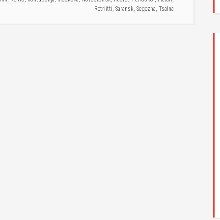
Retriitti
,
Saransk
,
Segezha
,
Tsalna