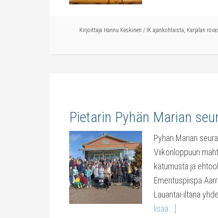
Kirjoittaja
Hannu Keskinen
/
IK ajankohtaista
,
Karjalan rova
Pietarin Pyhän Marian seu
Pyhän Marian seurak
Viikonloppuun mahtu
katumusta ja ehtooll
Emerituspiispa Aarr
Lauantai-iltana yh
lisää...]