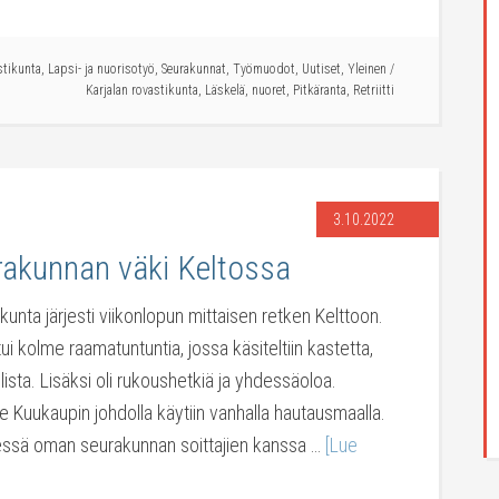
stikunta
,
Lapsi- ja nuorisotyö
,
Seurakunnat
,
Työmuodot
,
Uutiset
,
Yleinen
/
Karjalan rovastikunta
,
Läskelä
,
nuoret
,
Pitkäranta
,
Retriitti
3.10.2022
rakunnan väki Keltossa
unta järjesti viikonlopun mittaisen retken Kelttoon.
i kolme raamatuntuntia, jossa käsiteltiin kastetta,
ista. Lisäksi oli rukoushetkiä ja yhdessäoloa.
e Kuukaupin johdolla käytiin vanhalla hautausmaalla.
dessä oman seurakunnan soittajien kanssa …
[Lue