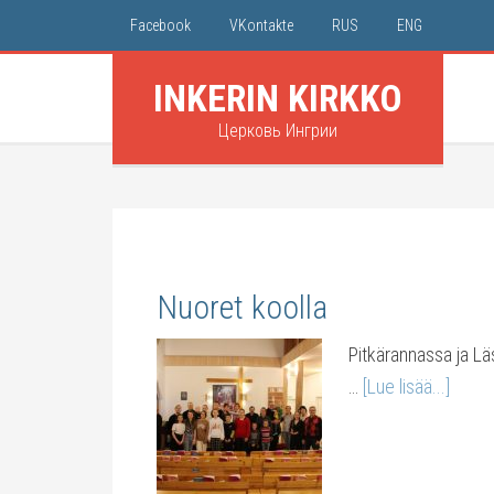
Facebook
VKontakte
RUS
ENG
INKERIN KIRKKO
Церковь Ингрии
Nuoret koolla
Pitkärannassa ja Läsk
…
[Lue lisää...]