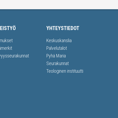
EISTYÖ
YHTEYSTIEDOT
mukset
Keskuskanslia
ämerkit
Palvelutalot
vyysseurakunnat
Pyhä Maria
Seurakunnat
Teologinen instituutti