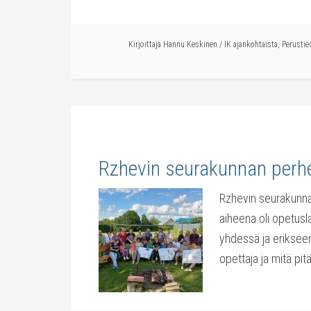
Kirjoittaja
Hannu Keskinen
/
IK ajankohtaista
,
Perustie
Rzhevin seurakunnan perhei
Rzhevin seurakunnas
aiheena oli opetusl
yhdessä ja erikseen
opettaja ja mitä pit