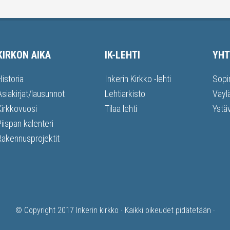
KIRKON AIKA
IK-LEHTI
YHT
Historia
Inkerin Kirkko -lehti
Sopi
Asiakirjat/lausunnot
Lehtiarkisto
Väyl
Kirkkovuosi
Tilaa lehti
Ystä
Piispan kalenteri
Rakennusprojektit
© Copyright 2017
Inkerin kirkko
· Kaikki oikeudet pidätetään ·