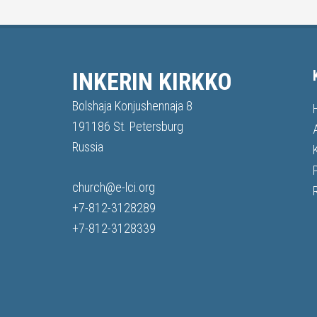
INKERIN KIRKKO
Bolshaja Konjushennaja 8
191186 St. Petersburg
Russia
church@e-lci.org
+7-812-3128289
+7-812-3128339