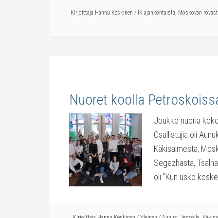
Kirjoittaja
Hannu Keskinen
/
IK ajankohtaista
,
Moskovan rovast
Nuoret koolla Petroskoiss
Joukko nuoria kokoo
Osallistujia oli Aun
Käkisalmesta, Mosko
Segezhasta, Tsalnas
oli "Kun usko koske
Kirjoittaja
Hannu Keskinen
/
Yleinen
/
Aunus
,
Jessoila
,
Käkisa