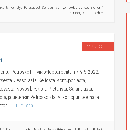
ikunta
,
Perhetyö
,
Perustiedot
,
Seurakunnat
,
Työmuodot
,
Uutiset
,
Yleinen
/
perheet
,
Retriitti
,
Rzhev
11.5.2022
a
ntui Petroskoihin viikonloppuretriittiin 7-9.5.2022.
uksesta, Jessoilasta, Keltosta, Kontupohjasta,
vasta, Novosibirskista, Pietarista, Saranskista,
ta, ja tietenkin Petroskoista. Viikonlopun teemana
ttaa". …
[Lue lisää...]
lmi
,
Keltto
,
kontupohja
,
Moskova
,
Novosibirsk
,
nuoret
,
Petroskoi
,
Pietari
,