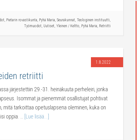
dot
,
Pietarin rovastikunta
,
Pyhä Maria
,
Seurakunnat
,
Teologinen instituutti
,
Työmuodot
,
Uutiset
,
Yleinen
/
Keltto
,
Pyhä Maria
,
Retriitti
1.8.2022
den retriitti
sa järjestettiin 29.-31. heinäkuuta perheleiri, jonka
apseus. Isommat ja pienemmät osallistujat pohtivat
, mitä tarkoittaa opetuslapsena oleminen, kuka on
äisi oppia. …
[Lue lisää...]