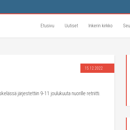
Etusivu
Uutiset
Inkerin kirkko
Seu
15.12.2022
elässä järjestettiin 9-11 joulukuuta nuorille retriitti.