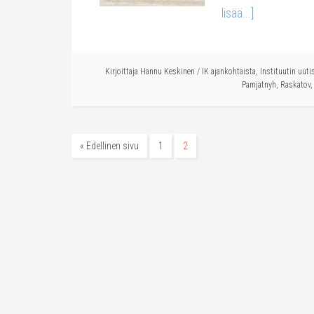
lisää...]
Kirjoittaja
Hannu Keskinen
/
IK ajankohtaista
,
Instituutin uuti
Pamjatnyh
,
Raskatov
« Edellinen sivu
1
2