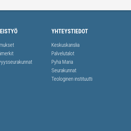
EISTYÖ
YHTEYSTIEDOT
mukset
Keskuskanslia
ämerkit
Palvelutalot
vyysseurakunnat
Pyhä Maria
Seurakunnat
Teologinen instituutti