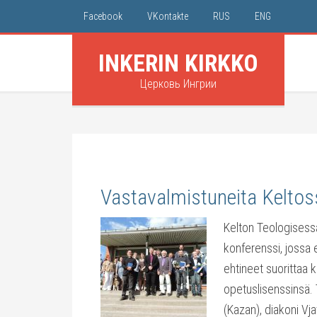
Facebook
VKontakte
RUS
ENG
INKERIN KIRKKO
Церковь Ингрии
Vastavalmistuneita Keltos
Kelton Teologisessa 
konferenssi, jossa e
ehtineet suorittaa k
opetuslisenssinsä. T
(Kazan), diakoni Vj