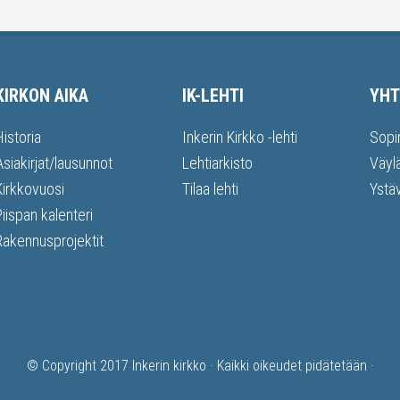
KIRKON AIKA
IK-LEHTI
YHT
Historia
Inkerin Kirkko -lehti
Sopi
Asiakirjat/lausunnot
Lehtiarkisto
Väyl
Kirkkovuosi
Tilaa lehti
Ystä
Piispan kalenteri
Rakennusprojektit
© Copyright 2017
Inkerin kirkko
· Kaikki oikeudet pidätetään ·