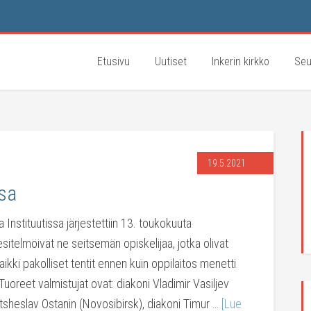
Etusivu
Uutiset
Inkerin kirkko
Seu
19.5.2021
sa
Instituutissa järjestettiin 13. toukokuuta
sitelmöivät ne seitsemän opiskelijaa, jotka olivat
aikki pakolliset tentit ennen kuin oppilaitos menetti
uoreet valmistujat ovat: diakoni Vladimir Vasiljev
atsheslav Ostanin (Novosibirsk), diakoni Timur …
[Lue