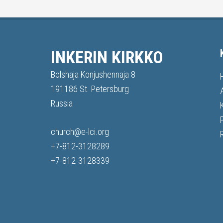
INKERIN KIRKKO
Bolshaja Konjushennaja 8
191186 St. Petersburg
Russia
church@e-lci.org
+7-812-3128289
+7-812-3128339