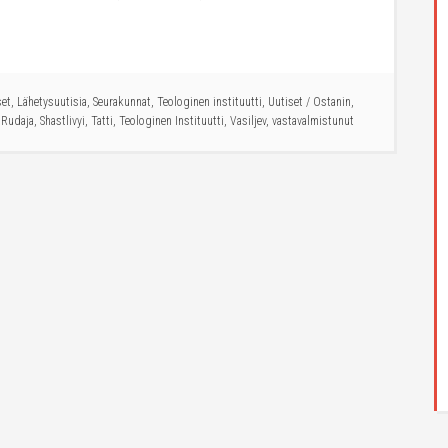
set
,
Lähetysuutisia
,
Seurakunnat
,
Teologinen instituutti
,
Uutiset
/
Ostanin
,
,
Rudaja
,
Shastlivyi
,
Tatti
,
Teologinen Instituutti
,
Vasiljev
,
vastavalmistunut