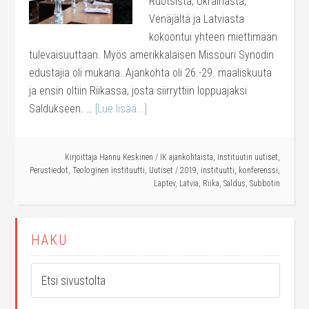
Ruotsista, Ukrainasta,
Venäjältä ja Latviasta
kokoontui yhteen miettimään
tulevaisuuttaan. Myös amerikkalaisen Missouri Synodin
edustajia oli mukana. Ajankohta oli 26.-29. maaliskuuta
ja ensin oltiin Riikassa, josta siirryttiin loppuajaksi
Saldukseen. …
[Lue lisää...]
Kirjoittaja
Hannu Keskinen
/
IK ajankohtaista
,
Instituutin uutiset
,
Perustiedot
,
Teologinen instituutti
,
Uutiset
/
2019
,
instituutti
,
konferenssi
,
Laptev
,
Latvia
,
Riika
,
Saldus
,
Subbotin
HAKU