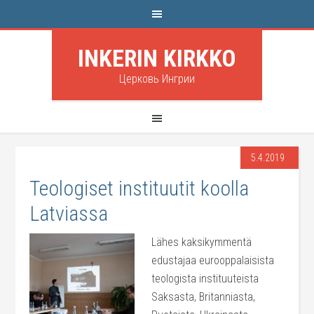
INKERIN KIRKKO
Церковь Ингрии
5.4.2019
Teologiset instituutit koolla
Latviassa
Lähes kaksikymmentä
edustajaa eurooppalaisista
teologista instituuteista
Saksasta, Britanniasta,