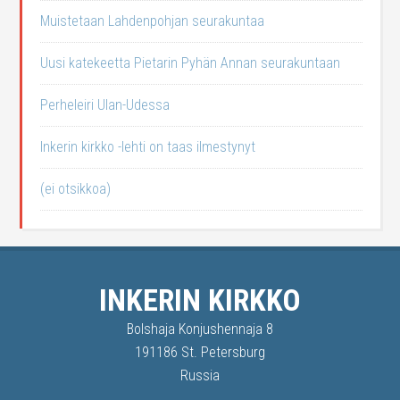
Muistetaan Lahdenpohjan seurakuntaa
Uusi katekeetta Pietarin Pyhän Annan seurakuntaan
Perheleiri Ulan-Udessa
Inkerin kirkko -lehti on taas ilmestynyt
(ei otsikkoa)
INKERIN KIRKKO
Bolshaja Konjushennaja 8
191186 St. Petersburg
Russia