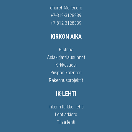
church@e-lci.org
+7-812-3128289
+7-812-3128339
KIRKON AIKA
Historia
Asiakirjat/lausunnot
Kirkkovuosi
Piispan kalenteri
Rakennusprojektit
IK-LEHTI
Inkerin Kirkko -lehti
Lehtiarkisto
Tilaa lehti