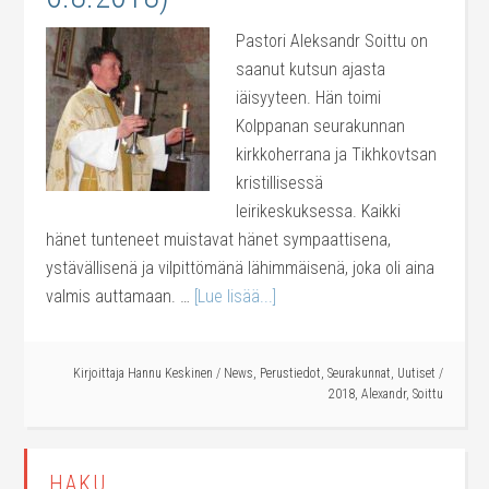
Pastori Aleksandr Soittu on
saanut kutsun ajasta
iäisyyteen. Hän toimi
Kolppanan seurakunnan
kirkkoherrana ja Tikhkovtsan
kristillisessä
leirikeskuksessa. Kaikki
hänet tunteneet muistavat hänet sympaattisena,
ystävällisenä ja vilpittömänä lähimmäisenä, joka oli aina
valmis auttamaan. …
[Lue lisää...]
Kirjoittaja
Hannu Keskinen
/
News
,
Perustiedot
,
Seurakunnat
,
Uutiset
/
2018
,
Alexandr
,
Soittu
HAKU