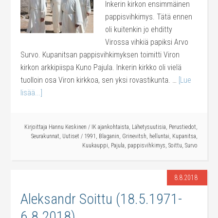
Inkerin kirkon ensimmäinen
pappisvihkimys. Tätä ennen
oli kuitenkin jo ehditty
Virossa vihkiä papiksi Arvo
Survo. Kupanitsan pappisvihkimyksen toimitti Viron
kirkon arkkipiispa Kuno Pajula. Inkerin kirkko oli vielä
tuolloin osa Viron kirkkoa, sen yksi rovastikunta. …
[Lue
lisää...]
Kirjoittaja
Hannu Keskinen
/
IK ajankohtaista
,
Lähetysuutisia
,
Perustiedot
,
Seurakunnat
,
Uutiset
/
1991
,
Blaganin
,
Grinevitsh
,
helluntai
,
Kupanitsa
,
Kuukauppi
,
Pajula
,
pappisvihkimys
,
Soittu
,
Survo
8.8.2018
Aleksandr Soittu (18.5.1971-
6.8.2018)