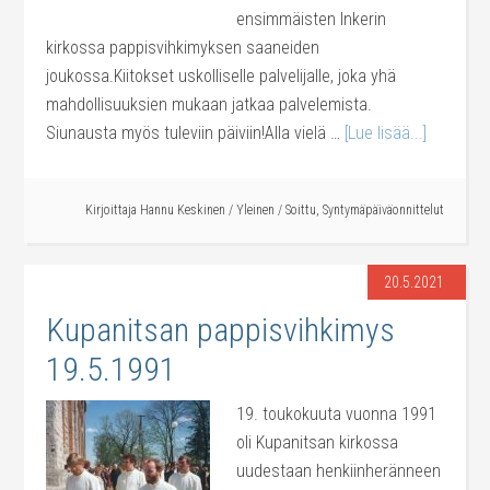
ensimmäisten Inkerin
kirkossa pappisvihkimyksen saaneiden
joukossa.Kiitokset uskolliselle palvelijalle, joka yhä
mahdollisuuksien mukaan jatkaa palvelemista.
Siunausta myös tuleviin päiviin!Alla vielä …
[Lue lisää...]
Kirjoittaja
Hannu Keskinen
/
Yleinen
/
Soittu
,
Syntymäpäiväonnittelut
20.5.2021
Kupanitsan pappisvihkimys
19.5.1991
19. toukokuuta vuonna 1991
oli Kupanitsan kirkossa
uudestaan henkiinheränneen