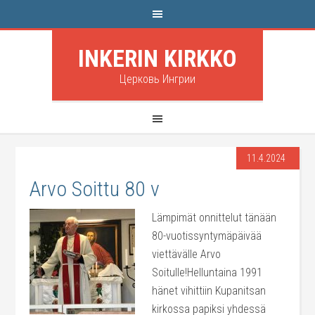
INKERIN KIRKKO
Церковь Ингрии
11.4.2024
Arvo Soittu 80 v
Lämpimät onnittelut tänään
80-vuotissyntymäpäivää
viettävälle Arvo
Soitulle!Helluntaina 1991
hänet vihittiin Kupanitsan
kirkossa papiksi yhdessä