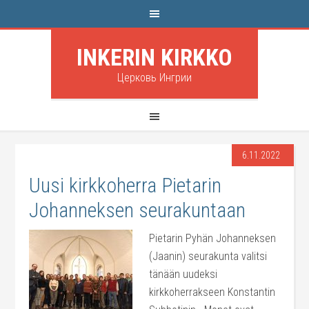
INKERIN KIRKKO
Церковь Ингрии
6.11.2022
Uusi kirkkoherra Pietarin
Johanneksen seurakuntaan
Pietarin Pyhän Johanneksen
(Jaanin) seurakunta valitsi
tänään uudeksi
kirkkoherrakseen Konstantin