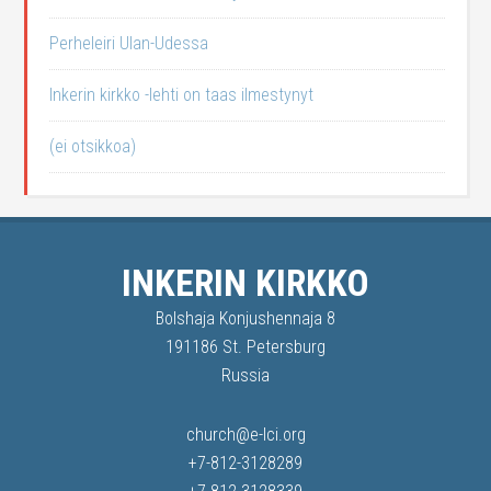
Perheleiri Ulan-Udessa
Inkerin kirkko -lehti on taas ilmestynyt
(ei otsikkoa)
INKERIN KIRKKO
Bolshaja Konjushennaja 8
191186 St. Petersburg
Russia
church@e-lci.org
+7-812-3128289