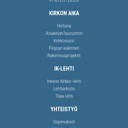
+7-812-3128339
KIRKON AIKA
Historia
Asiakirjat/lausunnot
Kirkkovuosi
Piispan kalenteri
Rakennusprojektit
IK-LEHTI
Inkerin Kirkko -lehti
Lehtiarkisto
Tilaa lehti
YHTEISTYÖ
Sopimukset