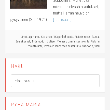
Subbotinin. Monet ovat
miehen mielessä aivoitukset,
mutta Herran neuvo on
pysyväinen (Snl. 19:21). …
[Lue lisää...]
Kirjoittaja
Hannu Keskinen
/
IK ajankohtaista
,
Pietarin rovastikunta
,
Seurakunnat
,
Työmuodot
,
Uutiset
,
Yleinen
/
Jaanin seurakunta
,
Pietarin
rovastikunta
,
Pyhän Johanneksen seurakunta
,
Subbotin
,
vaali
HAKU
PYHÄ MARIA