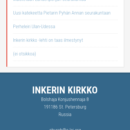
Uusi katekeetta Pietarin Pyhän Annan seurakuntaan
Perheleiri Ulan-Udessa
Inkerin kirkko -lehti on taas ilmestynyt
(ei otsikkoa)
INKERIN KIRKKO
Bolshaja Konjushennaja 8
191186 St. Petersburg
Russia