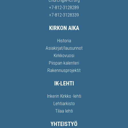
church@e-lci.org
+7-812-3128289
+7-812-3128339
KIRKON AIKA
Historia
Asiakirjat/lausunnot
Kirkkovuosi
Piispan kalenteri
Rakennusprojektit
IK-LEHTI
Inkerin Kirkko -lehti
Lehtiarkisto
Tilaa lehti
YHTEISTYÖ