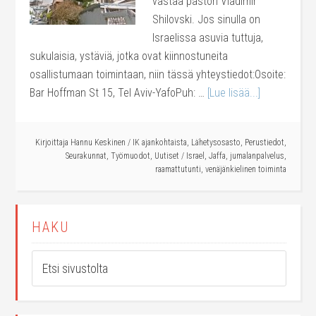
vastaa pastori Vladimir
Shilovski. Jos sinulla on
Israelissa asuvia tuttuja,
sukulaisia, ystäviä, jotka ovat kiinnostuneita
osallistumaan toimintaan, niin tässä yhteystiedot:Osoite:
Bar Hoffman St 15, Tel Aviv-YafoPuh: …
[Lue lisää...]
Kirjoittaja
Hannu Keskinen
/
IK ajankohtaista
,
Lähetysosasto
,
Perustiedot
,
Seurakunnat
,
Työmuodot
,
Uutiset
/
Israel
,
Jaffa
,
jumalanpalvelus
,
raamattutunti
,
venäjänkielinen toiminta
HAKU