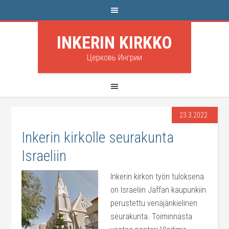
INKERIN KIRKKO
Церковь Ингрии
23.3.2022
Inkerin kirkolle seurakunta
Israeliin
Inkerin kirkon työn tuloksena
on Israeliin Jaffan kaupunkiin
perustettu venäjänkielinen
seurakunta. Toiminnasta