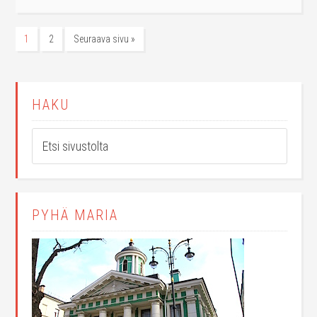
1
2
Seuraava sivu »
HAKU
PYHÄ MARIA