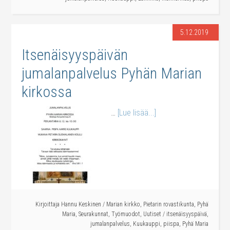
5.12.2019
Itsenäisyyspäivän
jumalanpalvelus Pyhän Marian
kirkossa
…
[Lue lisää...]
Kirjoittaja
Hannu Keskinen
/
Marian kirkko
,
Pietarin rovastikunta
,
Pyhä
Maria
,
Seurakunnat
,
Työmuodot
,
Uutiset
/
itsenäisyyspäivä
,
jumalanpalvelus
,
Kuukauppi
,
piispa
,
Pyhä Maria