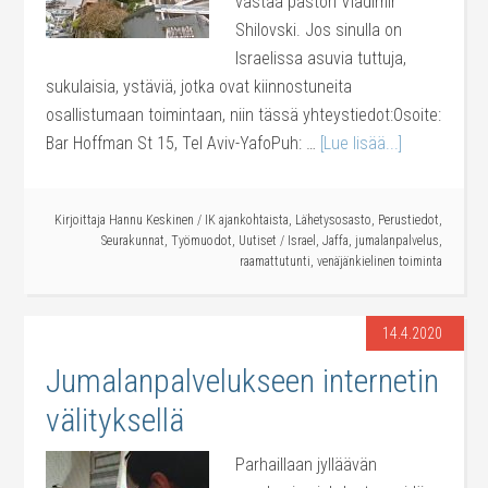
vastaa pastori Vladimir
Shilovski. Jos sinulla on
Israelissa asuvia tuttuja,
sukulaisia, ystäviä, jotka ovat kiinnostuneita
osallistumaan toimintaan, niin tässä yhteystiedot:Osoite:
Bar Hoffman St 15, Tel Aviv-YafoPuh: …
[Lue lisää...]
Kirjoittaja
Hannu Keskinen
/
IK ajankohtaista
,
Lähetysosasto
,
Perustiedot
,
Seurakunnat
,
Työmuodot
,
Uutiset
/
Israel
,
Jaffa
,
jumalanpalvelus
,
raamattutunti
,
venäjänkielinen toiminta
14.4.2020
Jumalanpalvelukseen internetin
välityksellä
Parhaillaan jylläävän