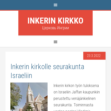
INKERIN KIRKKO
Церковь Ингрии
23.3.2022
Inkerin kirkolle seurakunta
Israeliin
Inkerin kirkon työn tuloksena
on Israeliin Jaffan kaupunkiin
perustettu venäjänkielinen
seurakunta. Toiminnasta