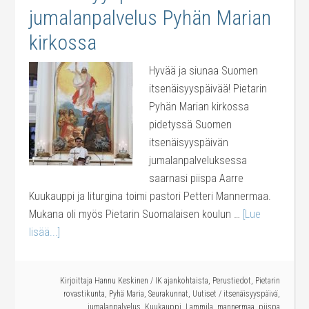
jumalanpalvelus Pyhän Marian
kirkossa
Hyvää ja siunaa Suomen
itsenäisyyspäivää! Pietarin
Pyhän Marian kirkossa
pidetyssä Suomen
itsenäisyyspäivän
jumalanpalveluksessa
saarnasi piispa Aarre
Kuukauppi ja liturgina toimi pastori Petteri Mannermaa.
Mukana oli myös Pietarin Suomalaisen koulun …
[Lue
lisää...]
Kirjoittaja
Hannu Keskinen
/
IK ajankohtaista
,
Perustiedot
,
Pietarin
rovastikunta
,
Pyhä Maria
,
Seurakunnat
,
Uutiset
/
itsenäisyyspäivä
,
jumalanpalvelus
,
Kuukauppi
,
Lammila
,
mannermaa
,
piispa