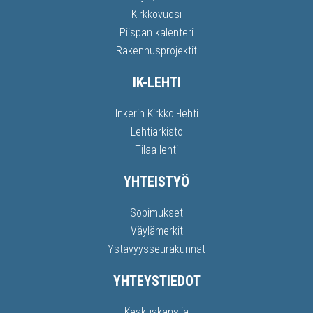
Kirkkovuosi
Piispan kalenteri
Rakennusprojektit
IK-LEHTI
Inkerin Kirkko -lehti
Lehtiarkisto
Tilaa lehti
YHTEISTYÖ
Sopimukset
Väylämerkit
Ystävyysseurakunnat
YHTEYSTIEDOT
Keskuskanslia