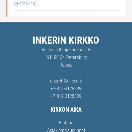
(ei otsikkoa)
INKERIN KIRKKO
Bolshaja Konjushennaja 8
191186 St. Petersburg
Russia
church@e-lci.org
+7-812-3128289
+7-812-3128339
KIRKON AIKA
Historia
Asiakirjat/lausunnot