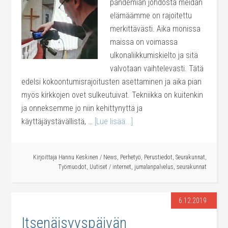
pandemian johdosta meidän
elämäämme on rajoitettu
merkittävästi. Aika monissa
maissa on voimassa
ulkonaliikkumiskielto ja sitä
valvotaan vaihtelevasti. Tätä
edelsi kokoontumisrajoitusten asettaminen ja aika pian
myös kirkkojen ovet sulkeutuivat. Tekniikka on kuitenkin
ja onneksemme jo niin kehittynyttä ja
käyttäjäystävällistä, …
[Lue lisää...]
Kirjoittaja
Hannu Keskinen
/
News
,
Perhetyö
,
Perustiedot
,
Seurakunnat
,
Työmuodot
,
Uutiset
/
internet
,
jumalanpalvelus
,
seurakunnat
6.12.2019
Itsenäisyyspäivän