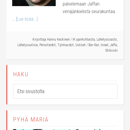
palvelemaan Jaffan
venäjänkielistä seurakuntaa.
…
[Lue lisää...]
Kirjoittaja
Hannu Keskinen
/
IK ajankohtaista
,
Lähetysosasto
,
Lähetysuutisia
,
Perustiedot
,
Työmuodot
,
Uutiset
/
Bar-Ilan
,
Israel
,
Jaffa
,
Shilovski
HAKU
PYHÄ MARIA