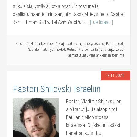
sukulaisia, ystäviä, jotka ovat kiinnostuneita
osallistumaan toimintaan, niin tässä yhteystiedot:Osoite:
Bar Hoffman St 15, Tel Aviv-YafoPuh: …
[Lue lisää...]
Kirjoittaja
Hannu Keskinen
/
IK ajankohtaista
,
Lähetysosasto
,
Perustiedot
,
Seurakunnat
,
Työmuodot
,
Uutiset
/
Israel
,
Jaffa
,
jumalanpalvelus
,
raamattutunti
,
venäjänkielinen toiminta
13.11.2021
Pastori Shilovski Israeliin
Pastori Vladimir Shilovski on
aloittanut juutalaisopinnot
Bar-Ilanin yliopistossa
Israelissa. Opiskelun lisäksi
hänet on kutsuttu