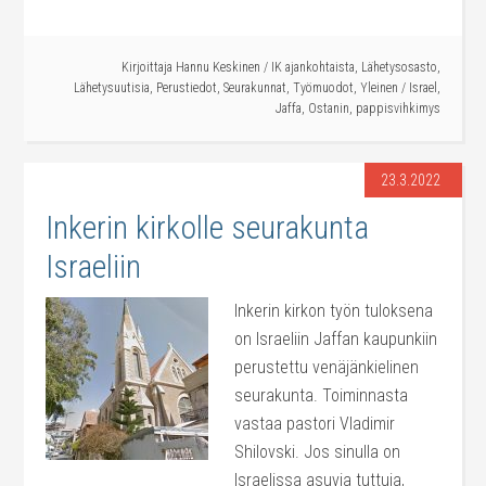
Kirjoittaja
Hannu Keskinen
/
IK ajankohtaista
,
Lähetysosasto
,
Lähetysuutisia
,
Perustiedot
,
Seurakunnat
,
Työmuodot
,
Yleinen
/
Israel
,
Jaffa
,
Ostanin
,
pappisvihkimys
23.3.2022
Inkerin kirkolle seurakunta
Israeliin
Inkerin kirkon työn tuloksena
on Israeliin Jaffan kaupunkiin
perustettu venäjänkielinen
seurakunta. Toiminnasta
vastaa pastori Vladimir
Shilovski. Jos sinulla on
Israelissa asuvia tuttuja,