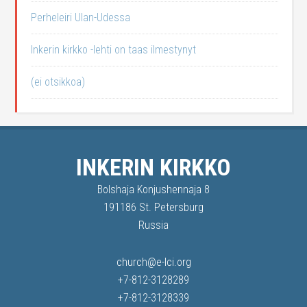
Perheleiri Ulan-Udessa
Inkerin kirkko -lehti on taas ilmestynyt
(ei otsikkoa)
INKERIN KIRKKO
Bolshaja Konjushennaja 8
191186 St. Petersburg
Russia
church@e-lci.org
+7-812-3128289
+7-812-3128339