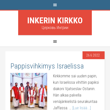
INKERIN KIRKKO
Церковь Ингрии
26.6.2022
Pappisvihkimys Israelissa
Kirkkomme sai uuden papin,
kun Israelissa vihittiin papiksi
diakoni Vjatseslav Ostanin.
Hän alkaa palvella
venäjänkielistä seurakuntaa
Jaffassa. …
[Lue lisää...]