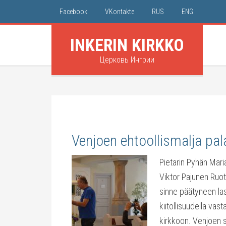
Facebook
VKontakte
RUS
ENG
INKERIN KIRKKO
Церковь Ингрии
Venjoen ehtoollismalja palau
Pietarin Pyhän Mari
Viktor Pajunen Ruots
sinne päätyneen las
kiitollisuudella vas
kirkkoon. Venjoen 