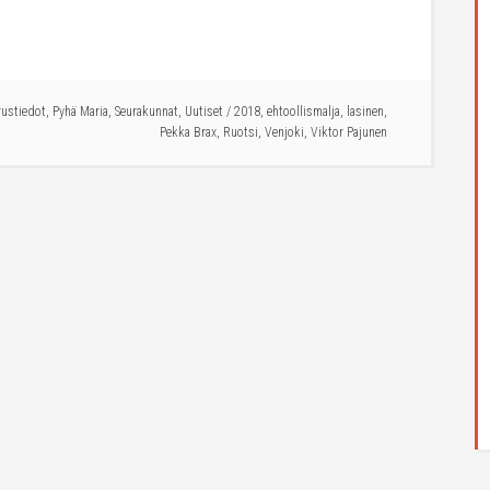
rustiedot
,
Pyhä Maria
,
Seurakunnat
,
Uutiset
/
2018
,
ehtoollismalja
,
lasinen
,
Pekka Brax
,
Ruotsi
,
Venjoki
,
Viktor Pajunen