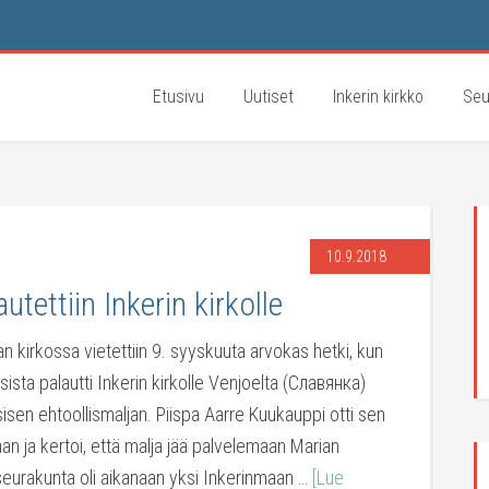
Etusivu
Uutiset
Inkerin kirkko
Seu
10.9.2018
tettiin Inkerin kirkolle
an kirkossa vietettiin 9. syyskuuta arvokas hetki, kun
ista palautti Inkerin kirkolle Venjoelta (Славянка)
isen ehtoollismaljan. Piispa Aarre Kuukauppi otti sen
taan ja kertoi, että malja jää palvelemaan Marian
seurakunta oli aikanaan yksi Inkerinmaan …
[Lue