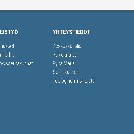
EISTYÖ
YHTEYSTIEDOT
mukset
Keskuskanslia
ämerkit
Palvelutalot
vyysseurakunnat
Pyhä Maria
Seurakunnat
Teologinen instituutti