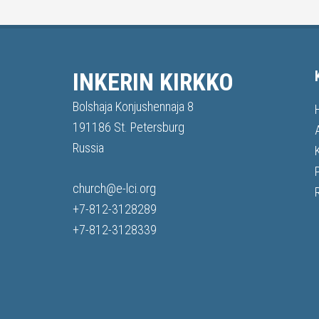
INKERIN KIRKKO
Bolshaja Konjushennaja 8
191186 St. Petersburg
Russia
church@e-lci.org
+7-812-3128289
+7-812-3128339