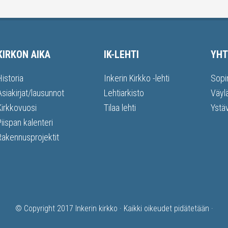
KIRKON AIKA
IK-LEHTI
YHT
Historia
Inkerin Kirkko -lehti
Sopi
Asiakirjat/lausunnot
Lehtiarkisto
Väyl
Kirkkovuosi
Tilaa lehti
Ystä
Piispan kalenteri
Rakennusprojektit
© Copyright 2017
Inkerin kirkko
· Kaikki oikeudet pidätetään ·