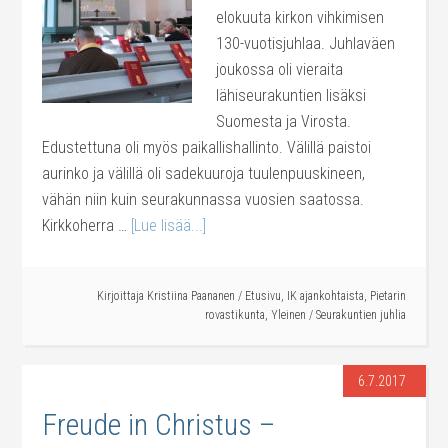
elokuuta kirkon vihkimisen
130-vuotisjuhlaa. Juhlaväen
joukossa oli vieraita
lähiseurakuntien lisäksi
Suomesta ja Virosta.
Edustettuna oli myös paikallishallinto. Välillä paistoi
aurinko ja välillä oli sadekuuroja tuulenpuuskineen,
vähän niin kuin seurakunnassa vuosien saatossa.
Kirkkoherra …
[Lue lisää...]
Kirjoittaja
Kristiina Paananen
/
Etusivu
,
IK ajankohtaista
,
Pietarin
rovastikunta
,
Yleinen
/
Seurakuntien juhlia
6.7.2017
Freude in Christus –