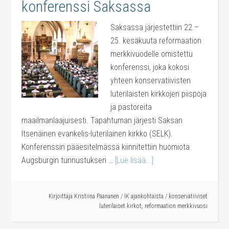
konferenssi Saksassa
Saksassa järjestettiin 22.–
25. kesäkuuta reformaation
merkkivuodelle omistettu
konferenssi, joka kokosi
yhteen konservatiivisten
luterilaisten kirkkojen piispoja
ja pastoreita
maailmanlaajuisesti. Tapahtuman järjesti Saksan
Itsenäinen evankelis-luterilainen kirkko (SELK).
Konferenssin pääesitelmässä kiinnitettiin huomiota
Augsburgin tunnustuksen …
[Lue lisää...]
Kirjoittaja
Kristiina Paananen
/
IK ajankohtaista
/
konservatiiviset
luterilaiset kirkot
,
reformaation merkkivuosi