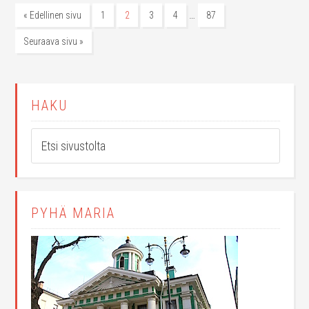
…
« Edellinen sivu
1
2
3
4
87
Seuraava sivu »
HAKU
PYHÄ MARIA