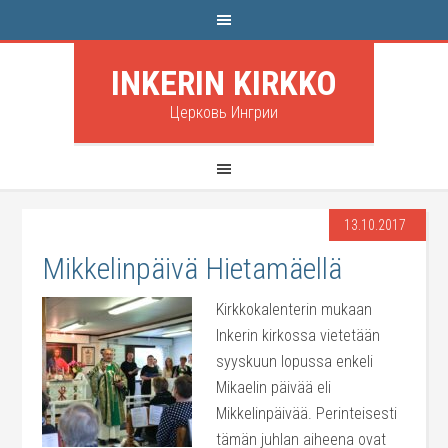
INKERIN KIRKKO
Церковь Ингрии
13.10.2017
Mikkelinpäivä Hietamäellä
Kirkkokalenterin mukaan
Inkerin kirkossa vietetään
syyskuun lopussa enkeli
Mikaelin päivää eli
Mikkelinpäivää. Perinteisesti
tämän juhlan aiheena ovat