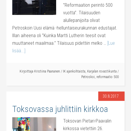
”Reformaation perintö 500
vuotta”. Tilaisuuden
alullepanijoita olivat
Petroskoin Uusi elämä -helluntaiseurakunnan edustajat.
Illan aiheena oli ”Kuinka Martti Lutherin teesit ovat
muuttaneet maailmaa.” Tilaisuus pidettiin melko …
[Lue
lisää...]
Kirjoittaja
Kristiina Paananen
/
IK ajankohtaista
,
Karjalan rovastikunta
/
Petroskoi
,
reformaatio 500
30.8.2017
Toksovassa juhlittiin kirkkoa
Toksovan Pietari-Paavalin
kirkossa vietettiin 26.