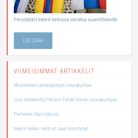
Perustiedot Inkerin kirkossa vierailua suunnitteleville.
LUE LISÄÄ
VIIMEISIMMÄT ARTIKKELIT
Muistetaan Lahdenpohjan seurakuntaa
Uusi katekeetta Pietarin Pyhän Annan seurakuntaan
Perheleiri Ulan-Udessa
Inkerin kirkko -lehti on taas ilmestynyt