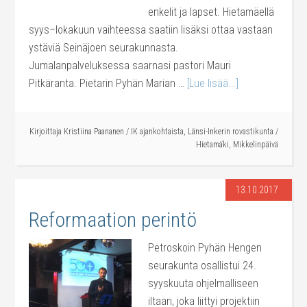
enkelit ja lapset. Hietamäellä
syys–lokakuun vaihteessa saatiin lisäksi ottaa vastaan
ystäviä Seinäjoen seurakunnasta.
Jumalanpalveluksessa saarnasi pastori Mauri
Pitkäranta. Pietarin Pyhän Marian …
[Lue lisää...]
Kirjoittaja
Kristiina Paananen
/
IK ajankohtaista
,
Länsi-Inkerin rovastikunta
/
Hietamäki
,
Mikkelinpäivä
13.10.2017
Reformaation perintö
Petroskoin Pyhän Hengen
seurakunta osallistui 24.
syyskuuta ohjelmalliseen
iltaan, joka liittyi projektiin