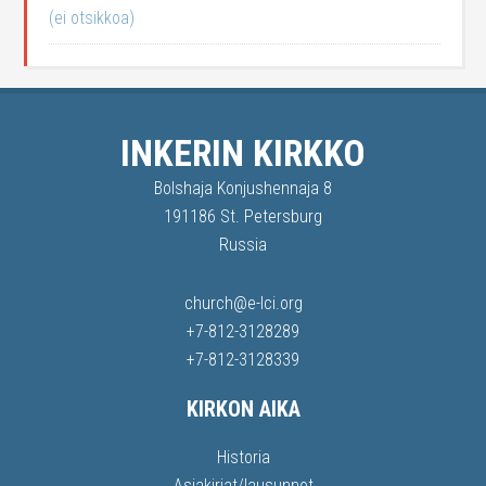
(ei otsikkoa)
INKERIN KIRKKO
Bolshaja Konjushennaja 8
191186 St. Petersburg
Russia
church@e-lci.org
+7-812-3128289
+7-812-3128339
KIRKON AIKA
Historia
Asiakirjat/lausunnot