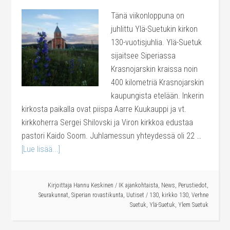
Tänä viikonloppuna on
juhlittu Ylä-Suetukin kirkon
130-vuotisjuhlia. Ylä-Suetuk
sijaitsee Siperiassa
Krasnojarskin kraissa noin
400 kilometriä Krasnojarskin
kaupungista etelään. Inkerin
kirkosta paikalla ovat piispa Aarre Kuukauppi ja vt.
kirkkoherra Sergei Shilovski ja Viron kirkkoa edustaa
pastori Kaido Soom. Juhlamessun yhteydessä oli 22 …
[Lue lisää...]
Kirjoittaja
Hannu Keskinen
/
IK ajankohtaista
,
News
,
Perustiedot
,
Seurakunnat
,
Siperian rovastikunta
,
Uutiset
/
130
,
kirkko 130
,
Verhne
Suetuk
,
Ylä-Suetuk
,
Ylem Suetuk