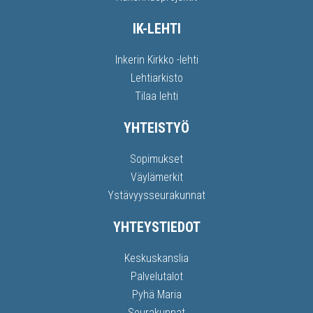
IK-LEHTI
Inkerin Kirkko -lehti
Lehtiarkisto
Tilaa lehti
YHTEISTYÖ
Sopimukset
Väylämerkit
Ystävyysseurakunnat
YHTEYSTIEDOT
Keskuskanslia
Palvelutalot
Pyhä Maria
Seurakunnat