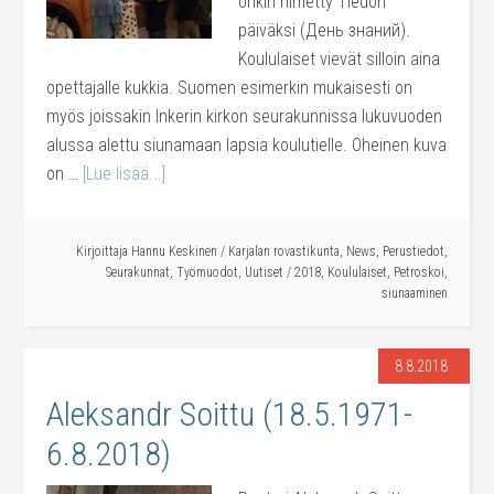
onkin nimetty Tiedon
päiväksi (День знаний).
Koululaiset vievät silloin aina
opettajalle kukkia. Suomen esimerkin mukaisesti on
myös joissakin Inkerin kirkon seurakunnissa lukuvuoden
alussa alettu siunamaan lapsia koulutielle. Oheinen kuva
on …
[Lue lisää...]
Kirjoittaja
Hannu Keskinen
/
Karjalan rovastikunta
,
News
,
Perustiedot
,
Seurakunnat
,
Työmuodot
,
Uutiset
/
2018
,
Koululaiset
,
Petroskoi
,
siunaaminen
8.8.2018
Aleksandr Soittu (18.5.1971-
6.8.2018)