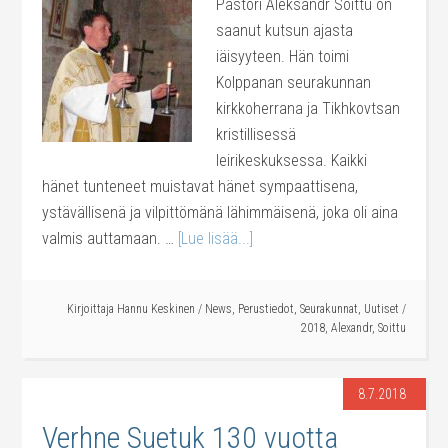
Pastori Aleksandr Soittu on
saanut kutsun ajasta
iäisyyteen. Hän toimi
Kolppanan seurakunnan
kirkkoherrana ja Tikhkovtsan
kristillisessä
leirikeskuksessa. Kaikki
hänet tunteneet muistavat hänet sympaattisena,
ystävällisenä ja vilpittömänä lähimmäisenä, joka oli aina
valmis auttamaan. …
[Lue lisää...]
Kirjoittaja
Hannu Keskinen
/
News
,
Perustiedot
,
Seurakunnat
,
Uutiset
/
2018
,
Alexandr
,
Soittu
8.7.2018
Verhne Suetuk 130 vuotta