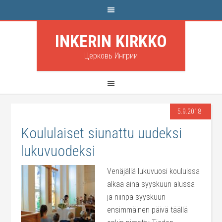
INKERIN KIRKKO
Церковь Ингрии
5.9.2018
Koululaiset siunattu uudeksi
lukuvuodeksi
Venäjällä lukuvuosi kouluissa
alkaa aina syyskuun alussa
ja niinpä syyskuun
ensimmäinen päivä täällä