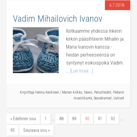
6.7.2018
Vadim Mihailovich Ivanov
Iloitkaamme yhdessä Inkerin
kirkon pääsihteerin Mihailin ja
Maria Ivanovin kanssa -
heidän perheeseensä on
syntyinyt esikoispoika Vadim.
…
[Lue lisää...]
Kirjoittaja
Hannu Keskinen
/
Marian kirkko
,
News
,
Perustiedot
,
Pietarin
rovastikunta
,
Seurakunnat
,
Uutiset
…
…
« Edellinen sivu
1
88
89
90
91
92
95
Seuraava sivu »