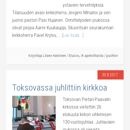
ystävien tervehdyksiä.
Tilaisuuden avasi kirkkoherra Jevgeni Mihailov ja sen
juonsi pastori Pasi Hujanen. Onnittelijoiden joukossa
olivat piispa Aarre Kuukauppi, Skuoritsan seurakunnan
kirkkoherra Pavel Krylov, …
[Lue lisää...]
Kirjoittaja
Liliann Keskinen
/
Etusivu
,
IK ajankohtaista
/
pushkin
30.8.2017
Toksovassa juhlittiin kirkkoa
Toksovan Pietari-Paavalin
kirkossa vietettiin 26.
elokuuta kirkon vihkimisen
130-vuotisjuhlaa. Juhlaväen
joukossa oli vieraita