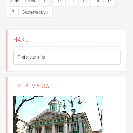
…
…
« Edellinen sivu
1
11
12
13
14
15
17
Seuraava sivu »
HAKU
PYHÄ MARIA