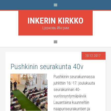
INKERIN KIRKKO
Церковь Ингрии
20.12.2017
Pushkinin seurakunta 40v
Pushkinin seurakunnassa
juhlittiin 16.-17. joulukuuta
seurakunnan 40-
vuotissyntymäpäiviä.
Lauantaina kuunneltiin
naapuriseurakuntien ja