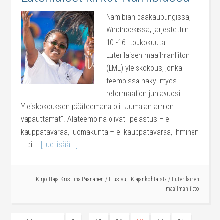
Namibian pääkaupungissa,
Windhoekissa, järjestettiin
10.-16. toukokuuta
Luterilaisen maailmanliiton
(LML) yleiskokous, jonka
teemoissa näkyi myös
reformaation juhlavuosi.
Yleiskokouksen pääteemana oli "Jumalan armon
vapauttamat". Alateemoina olivat "pelastus – ei
kauppatavaraa, luomakunta – ei kauppatavaraa, ihminen
– ei …
[Lue lisää...]
Kirjoittaja
Kristiina Paananen
/
Etusivu
,
IK ajankohtaista
/
Luterilainen
maailmanliitto