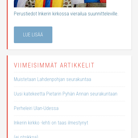
Perustiedot Inkerin kirkossa vierailua suunnitteleville.
LUE LISÄÄ
VIIMEISIMMÄT ARTIKKELIT
Muistetaan Lahdenpohjan seurakuntaa
Uusi katekeetta Pietarin Pyhän Annan seurakuntaan
Perheleiri Ulan-Udessa
Inkerin kirkko -lehti on taas ilmestynyt
(ei otsikkoa)