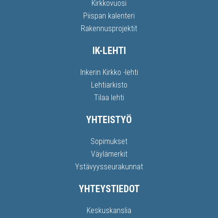
Kirkkovuosi
Piispan kalenteri
Rakennusprojektit
IK-LEHTI
Inkerin Kirkko -lehti
Lehtiarkisto
Tilaa lehti
YHTEISTYÖ
Sopimukset
Väylämerkit
Ystävyysseurakunnat
YHTEYSTIEDOT
Keskuskanslia