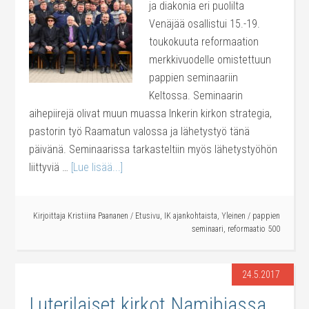
ja diakonia eri puolilta
Venäjää osallistui 15.-19.
toukokuuta reformaation
merkkivuodelle omistettuun
pappien seminaariin
Keltossa. Seminaarin
aihepiirejä olivat muun muassa Inkerin kirkon strategia,
pastorin työ Raamatun valossa ja lähetystyö tänä
päivänä. Seminaarissa tarkasteltiin myös lähetystyöhön
liittyviä …
[Lue lisää...]
Kirjoittaja
Kristiina Paananen
/
Etusivu
,
IK ajankohtaista
,
Yleinen
/
pappien
seminaari
,
reformaatio 500
24.5.2017
Luterilaiset kirkot Namibiassa