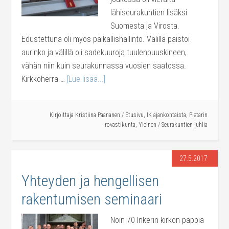
lähiseurakuntien lisäksi
Suomesta ja Virosta.
Edustettuna oli myös paikallishallinto. Välillä paistoi
aurinko ja välillä oli sadekuuroja tuulenpuuskineen,
vähän niin kuin seurakunnassa vuosien saatossa.
Kirkkoherra …
[Lue lisää...]
Kirjoittaja
Kristiina Paananen
/
Etusivu
,
IK ajankohtaista
,
Pietarin
rovastikunta
,
Yleinen
/
Seurakuntien juhlia
27.5.2017
Yhteyden ja hengellisen
rakentumisen seminaari
Noin 70 Inkerin kirkon pappia