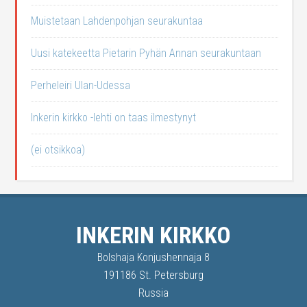
Muistetaan Lahdenpohjan seurakuntaa
Uusi katekeetta Pietarin Pyhän Annan seurakuntaan
Perheleiri Ulan-Udessa
Inkerin kirkko -lehti on taas ilmestynyt
(ei otsikkoa)
INKERIN KIRKKO
Bolshaja Konjushennaja 8
191186 St. Petersburg
Russia