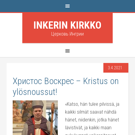
INKERIN KIRKKO
Церковь Ингрии
3.4.2021
Христос Воскрес – Kristus on
ylösnoussut!
«Katso, hän tulee pilvissä, ja
kaikki silmät saavat nähdä
hänet, niidenkin, jotka hänet
lävistivät, ja kaikki maan