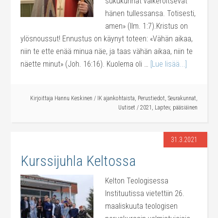
sukukunnat vaikeroitsevat
hänen tullessansa. Totisesti,
amen» (Ilm. 1:7).Kristus on
ylösnoussut! Ennustus on käynyt toteen: «Vähän aikaa,
niin te ette enää minua näe, ja taas vähän aikaa, niin te
näette minut» (Joh. 16:16). Kuolema oli …
[Lue lisää...]
Kirjoittaja
Hannu Keskinen
/
IK ajankohtaista
,
Perustiedot
,
Seurakunnat
,
Uutiset
/
2021
,
Laptev
,
pääsiäinen
31.3.2021
Kurssijuhla Keltossa
Kelton Teologisessa
Instituutissa vietettiin 26.
maaliskuuta teologisen