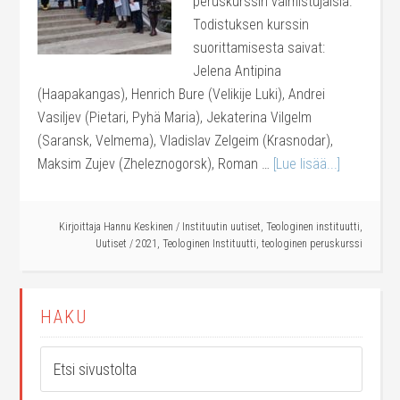
peruskurssin valmistujaisia.
Todistuksen kurssin
suorittamisesta saivat:
Jelena Antipina
(Haapakangas), Henrich Bure (Velikije Luki), Andrei
Vasiljev (Pietari, Pyhä Maria), Jekaterina Vilgelm
(Saransk, Velmema), Vladislav Zelgeim (Krasnodar),
Maksim Zujev (Zheleznogorsk), Roman …
[Lue lisää...]
Kirjoittaja
Hannu Keskinen
/
Instituutin uutiset
,
Teologinen instituutti
,
Uutiset
/
2021
,
Teologinen Instituutti
,
teologinen peruskurssi
HAKU