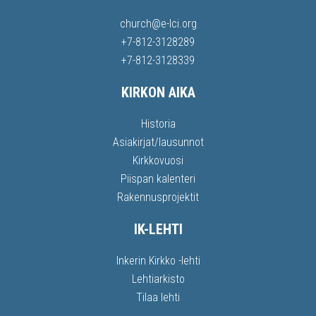
church@e-lci.org
+7-812-3128289
+7-812-3128339
KIRKON AIKA
Historia
Asiakirjat/lausunnot
Kirkkovuosi
Piispan kalenteri
Rakennusprojektit
IK-LEHTI
Inkerin Kirkko -lehti
Lehtiarkisto
Tilaa lehti