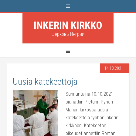
INKERIN KIRKKO
Церковь Ингрии
14.10.2021
Uusia katekeettoja
Sunnuntaina 10.10.2021
siunattiin Pietarin Pyhän
Marian kirkossa uusia
katekeettoja työhön Inkerin
kirkkoon. Katekeetan
oikeudet annettiin Roman