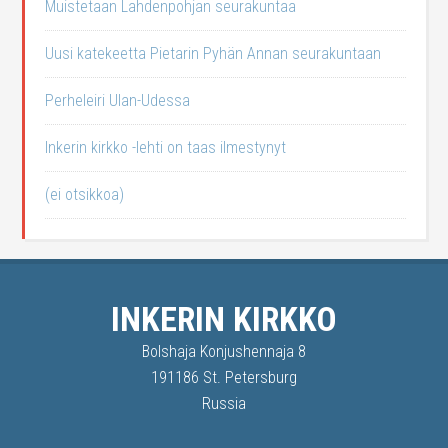
Muistetaan Lahdenpohjan seurakuntaa
Uusi katekeetta Pietarin Pyhän Annan seurakuntaan
Perheleiri Ulan-Udessa
Inkerin kirkko -lehti on taas ilmestynyt
(ei otsikkoa)
INKERIN KIRKKO
Bolshaja Konjushennaja 8
191186 St. Petersburg
Russia