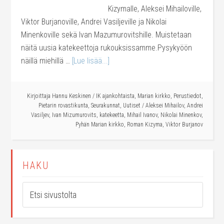
Kizymalle, Aleksei Mihailoville,
Viktor Burjanoville, Andrei Vasiljeville ja Nikolai
Minenkoville sekä Ivan Mazumurovitshille. Muistetaan
näitä uusia katekeettoja rukouksissamme.Pysykyöön
näillä miehillä …
[Lue lisää...]
Kirjoittaja
Hannu Keskinen
/
IK ajankohtaista
,
Marian kirkko
,
Perustiedot
,
Pietarin rovastikunta
,
Seurakunnat
,
Uutiset
/
Aleksei Mihailov
,
Andrei
Vasiljev
,
Ivan Mizumurovits
,
katekeetta
,
Mihail Ivanov
,
Nikolai Minenkov
,
Pyhän Marian kirkko
,
Roman Kizyma
,
Viktor Burjanov
HAKU