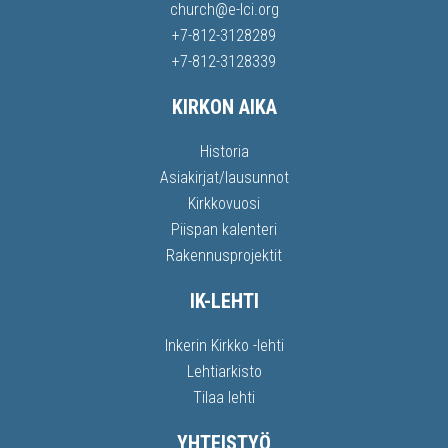
church@e-lci.org
+7-812-3128289
+7-812-3128339
KIRKON AIKA
Historia
Asiakirjat/lausunnot
Kirkkovuosi
Piispan kalenteri
Rakennusprojektit
IK-LEHTI
Inkerin Kirkko -lehti
Lehtiarkisto
Tilaa lehti
YHTEISTYÖ