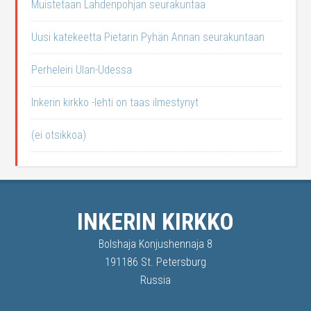
Muistetaan Lahdenpohjan seurakuntaa
Uusi katekeetta Pietarin Pyhän Annan seurakuntaan
Perheleiri Ulan-Udessa
Inkerin kirkko -lehti on taas ilmestynyt
(ei otsikkoa)
INKERIN KIRKKO
Bolshaja Konjushennaja 8
191186 St. Petersburg
Russia