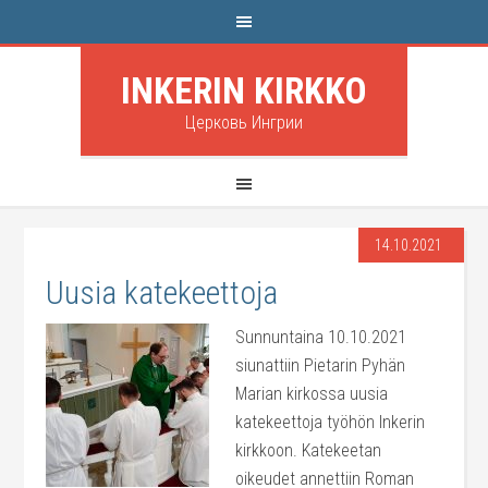
INKERIN KIRKKO
Церковь Ингрии
14.10.2021
Uusia katekeettoja
Sunnuntaina 10.10.2021
siunattiin Pietarin Pyhän
Marian kirkossa uusia
katekeettoja työhön Inkerin
kirkkoon. Katekeetan
oikeudet annettiin Roman