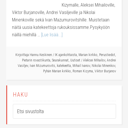
Kizymalle, Aleksei Mihailoville,
Viktor Burjanoville, Andrei Vasiljeville ja Nikolai
Minenkoville sekä Ivan Mazumurovitshille. Muistetaan
näitä uusia katekeettoja rukouksissamme.Pysykyöön
näillä miehillä …
[Lue lisää...]
Kirjoittaja
Hannu Keskinen
/
IK ajankohtaista
,
Marian kirkko
,
Perustiedot
,
Pietarin rovastikunta
,
Seurakunnat
,
Uutiset
/
Aleksei Mihailov
,
Andrei
Vasiljev
,
Ivan Mizumurovits
,
katekeetta
,
Mihail Ivanov
,
Nikolai Minenkov
,
Pyhän Marian kirkko
,
Roman Kizyma
,
Viktor Burjanov
HAKU