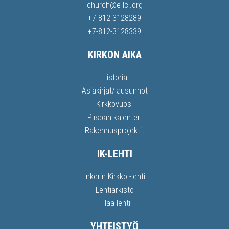
church@e-lci.org
+7-812-3128289
+7-812-3128339
KIRKON AIKA
Historia
Asiakirjat/lausunnot
Kirkkovuosi
Piispan kalenteri
Rakennusprojektit
IK-LEHTI
Inkerin Kirkko -lehti
Lehtiarkisto
Tilaa lehti
YHTEISTYÖ