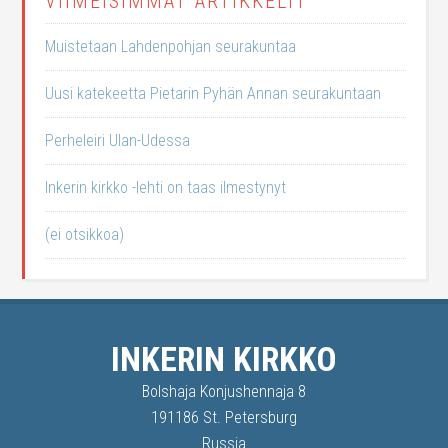
VIIMEISIMMÄT ARTIKKELIT
Muistetaan Lahdenpohjan seurakuntaa
Uusi katekeetta Pietarin Pyhän Annan seurakuntaan
Perheleiri Ulan-Udessa
Inkerin kirkko -lehti on taas ilmestynyt
(ei otsikkoa)
INKERIN KIRKKO
Bolshaja Konjushennaja 8
191186 St. Petersburg
Russia