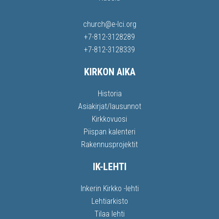
church@e-lci.org
+7-812-3128289
+7-812-3128339
KIRKON AIKA
Historia
Asiakirjat/lausunnot
Kirkkovuosi
Piispan kalenteri
Rakennusprojektit
IK-LEHTI
Inkerin Kirkko -lehti
Lehtiarkisto
Tilaa lehti