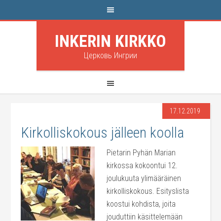
INKERIN KIRKKO
Церковь Ингрии
17.12.2019
Kirkolliskokous jälleen koolla
Pietarin Pyhän Marian
kirkossa kokoontui 12.
joulukuuta ylimääräinen
kirkolliskokous. Esityslista
koostui kohdista, joita
jouduttiin käsittelemään