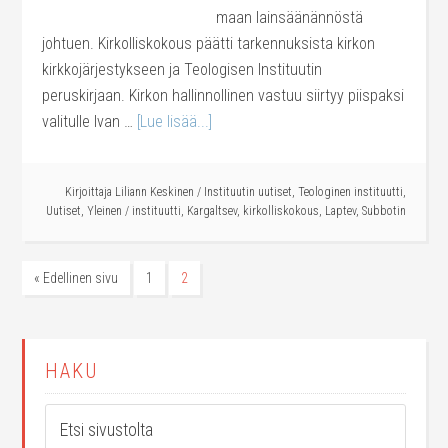
maan lainsäänännöstä
johtuen. Kirkolliskokous päätti tarkennuksista kirkon
kirkkojärjestykseen ja Teologisen Instituutin
peruskirjaan. Kirkon hallinnollinen vastuu siirtyy piispaksi
valitulle Ivan …
[Lue lisää...]
Kirjoittaja
Liliann Keskinen
/
Instituutin uutiset
,
Teologinen instituutti
,
Uutiset
,
Yleinen
/
instituutti
,
Kargaltsev
,
kirkolliskokous
,
Laptev
,
Subbotin
« Edellinen sivu
1
2
HAKU