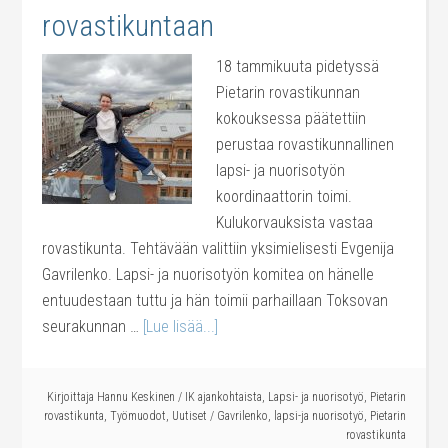
rovastikuntaan
18 tammikuuta pidetyssä
Pietarin rovastikunnan
kokouksessa päätettiin
perustaa rovastikunnallinen
lapsi- ja nuorisotyön
koordinaattorin toimi.
Kulukorvauksista vastaa
rovastikunta. Tehtävään valittiin yksimielisesti Evgenija
Gavrilenko. Lapsi- ja nuorisotyön komitea on hänelle
entuudestaan tuttu ja hän toimii parhaillaan Toksovan
seurakunnan …
[Lue lisää...]
Kirjoittaja
Hannu Keskinen
/
IK ajankohtaista
,
Lapsi- ja nuorisotyö
,
Pietarin
rovastikunta
,
Työmuodot
,
Uutiset
/
Gavrilenko
,
lapsi-ja nuorisotyö
,
Pietarin
rovastikunta