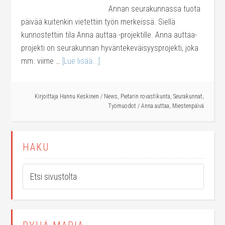
Annan seurakunnassa tuota
päivää kuitenkin vietettiin työn merkeissä. Siellä
kunnostettiin tila Anna auttaa -projektille. Anna auttaa-
projekti on seurakunnan hyväntekeväisyysprojekti, joka
mm. viime …
[Lue lisää...]
Kirjoittaja
Hannu Keskinen
/
News
,
Pietarin rovastikunta
,
Seurakunnat
,
Työmuodot
/
Anna auttaa
,
Miestenpäivä
HAKU