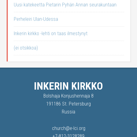
Uusi katekeetta Pietarin Pyhän Annan seurakuntaan
Perheleiri Ulan-Udessa
Inkerin kirkko -lehti on taas ilmestynyt
(ei otsikkoa)
INKERIN KIRKKO
Bolshaja Konjushennaja 8
191186 St. Petersburg
Russia
church@e-lci.org
+7-812-3128289