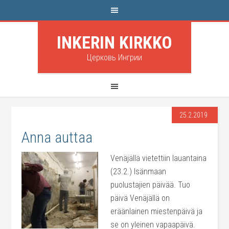
INKERIN KIRKKO
Церковь Ингрии
25.2.2019
Anna auttaa
Venäjällä vietettiin lauantaina
(23.2.) Isänmaan
puolustajien päivää. Tuo
päivä Venäjällä on
eräänlainen miestenpäivä ja
se on yleinen vapaapäivä.