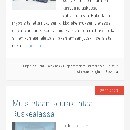
seurakunnalle määrällistä
kasvua ja uskossa
vahvistumista. Rukoillaan
myös sitä, että nykyisen kirkkorakennuksen vieressä
olevat vanhan kirkon rauniot saisivat olla rauhassa eikä
siihen kohtaan alettaisi rakentamaan jotakin sellaista,
mikä …
[Lue lisää...]
Kirjoittaja
Hannu Keskinen
/
IK ajankohtaista
,
Seurakunnat
,
Uutiset
/
esirukous
,
Heglund
,
Ruskeala
28.11.2023
Muistetaan seurakuntaa
Ruskealassa
Tällä viikolla on