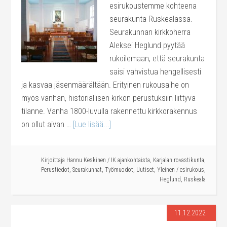
esirukoustemme kohteena
seurakunta Ruskealassa.
Seurakunnan kirkkoherra
Aleksei Heglund pyytää
rukoilemaan, että seurakunta
saisi vahvistua hengellisesti
ja kasvaa jäsenmäärältään. Erityinen rukousaihe on
myös vanhan, historiallisen kirkon perustuksiin liittyvä
tilanne. Vanha 1800-luvulla rakennettu kirkkorakennus
on ollut aivan …
[Lue lisää...]
Kirjoittaja
Hannu Keskinen
/
IK ajankohtaista
,
Karjalan rovastikunta
,
Perustiedot
,
Seurakunnat
,
Työmuodot
,
Uutiset
,
Yleinen
/
esirukous
,
Heglund
,
Ruskeala
11.12.2022