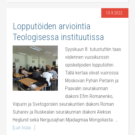
10.9.2022
Lopputöiden arviointia
Teologisessa instituutissa
Syyskuun 8. tutustuttiin taas
viidennen vuosikurssin
opiskelijoiden lopputöihin.
Tällä kertaa olivat vuorossa
Moskovan Pyhän Pietarin ja
Paavalin seurakunnan
diakoni Efim Romanenko,
Viipurin ja Svetogorskin seurakuntien diakoni Roman
Suharev ja Ruskealan seurakunnan diakoni Aleksei
Heglund sekä Nergusajhan Mjadagmaa Mongoliasta. …
[Lue lisää...]