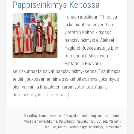
Pappisvihkimys Keltossa
Tänään joulukuun 11. päivä
ja kolmantena adventtina
vietettiin Kelton kirkossa
pappisvihkimystä. Aleksei
Heglund Ruskealasta ja Efim
Romanenko Moskovan
Pietarin ja Paavalin
seurakunnasta saivat pappisvihkimyksensä. "Vanhimpia
teidän joukossanne minä siis kehoitan, minä, joka myös
olen vanhin ja Kristuksen kärsimysten todistaja ja
osallinen myös …
[Lue lisää...]
Kirjoittaja
Hannu Keskinen
/
IK ajankohtaista
,
Karjalan rovastikunta
,
Moskovan rovastikunta
,
Perustiedot
,
Seurakunnat
,
Uutiset
,
Yleinen
/
Heglund
,
Keltto
,
Laptev
,
pappisvihkimys
,
Romanenko