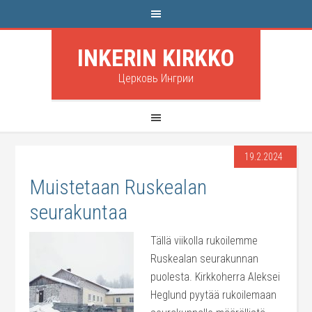
INKERIN KIRKKO
Церковь Ингрии
19.2.2024
Muistetaan Ruskealan
seurakuntaa
Tällä viikolla rukoilemme
Ruskealan seurakunnan
puolesta. Kirkkoherra Aleksei
Heglund pyytää rukoilemaan