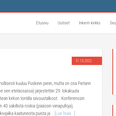
Etusivu
Uutiset
Inkerin kirkko
Seu
31.10.2022
ollisesti kuuluu Puskinin piiriin, mutta on osa Pietarin
ee sen eteläosassa) järjestettiin 29. lokakuuta
ean kirkon tontilla siivoustalkoot. Konferenssin
n 40 säkillistä roskia (pääosin viinapulloja),
 kivijalka kaatuneista puista ja …
[Lue lisää...]