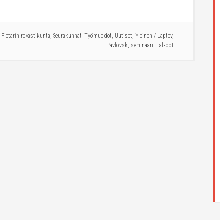
,
Pietarin rovastikunta
,
Seurakunnat
,
Työmuodot
,
Uutiset
,
Yleinen
/
Laptev
,
Pavlovsk
,
seminaari
,
Talkoot