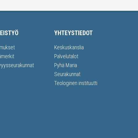
EISTYÖ
YHTEYSTIEDOT
mukset
Keskuskanslia
ämerkit
Palvelutalot
vyysseurakunnat
Pyhä Maria
Seurakunnat
Teologinen instituutti