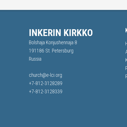
INKERIN KIRKKO
Bolshaja Konjushennaja 8
191186 St. Petersburg
Russia
church@e-lci.org
+7-812-3128289
+7-812-3128339