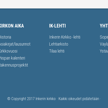
KIRKON AIKA
IK-LEHTI
YHT
Historia
Inkerin Kirkko -lehti
Sopi
Asiakirjat/lausunnot
Lehtiarkisto
Väyl
Kirkkovuosi
Tilaa lehti
Ystä
Piispan kalenteri
Rakennusprojektit
© Copyright 2017
Inkerin kirkko
· Kaikki oikeudet pidätetään ·