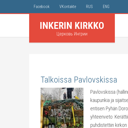
Facebook
VKontakte
RUS
ENG
INKERIN KIRKKO
Церковь Ингрии
Talkoissa Pavlovskissa
Pavlovskissa (hallinn
kaupunkia ja sijaits
entisen Pyhän Dorot
yhteenveto: Kerättii
puhdistettiin kirkon