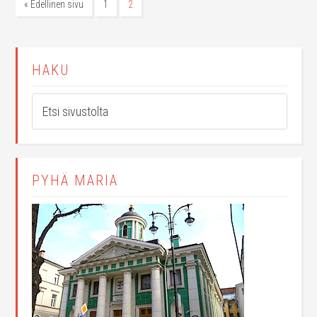
« Edellinen sivu
1
2
HAKU
PYHÄ MARIA