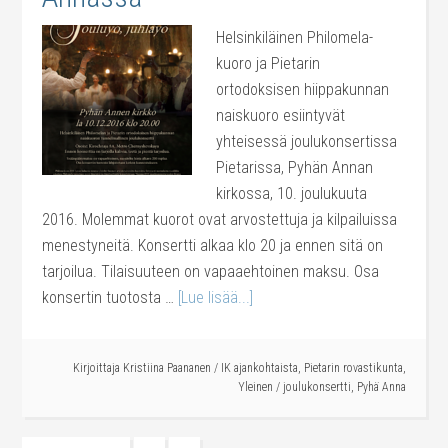
Helsinkiläinen Philomela-
kuoro ja Pietarin
ortodoksisen hiippakunnan
naiskuoro esiintyvät
yhteisessä joulukonsertissa
Pietarissa, Pyhän Annan
kirkossa, 10. joulukuuta
2016. Molemmat kuorot ovat arvostettuja ja kilpailuissa
menestyneitä. Konsertti alkaa klo 20 ja ennen sitä on
tarjoilua. Tilaisuuteen on vapaaehtoinen maksu. Osa
konsertin tuotosta …
[Lue lisää...]
Kirjoittaja
Kristiina Paananen
/
IK ajankohtaista
,
Pietarin rovastikunta
,
Yleinen
/
joulukonsertti
,
Pyhä Anna