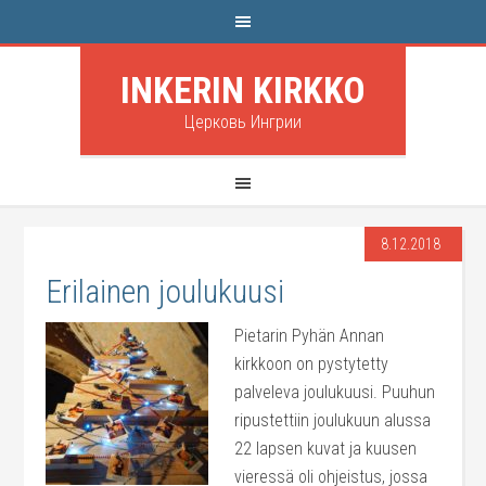
INKERIN KIRKKO
Церковь Ингрии
8.12.2018
Erilainen joulukuusi
Pietarin Pyhän Annan
kirkkoon on pystytetty
palveleva joulukuusi. Puuhun
ripustettiin joulukuun alussa
22 lapsen kuvat ja kuusen
vieressä oli ohjeistus, jossa