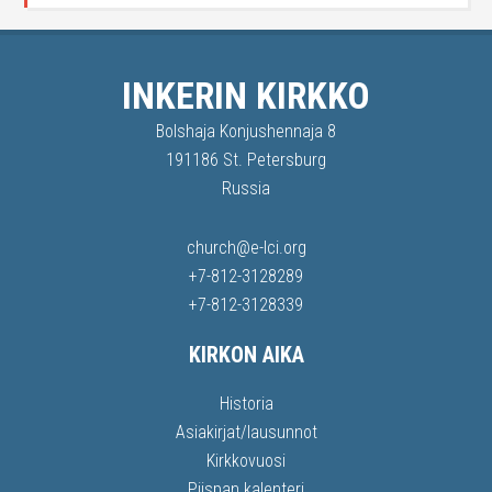
INKERIN KIRKKO
Bolshaja Konjushennaja 8
191186 St. Petersburg
Russia
church@e-lci.org
+7-812-3128289
+7-812-3128339
KIRKON AIKA
Historia
Asiakirjat/lausunnot
Kirkkovuosi
Piispan kalenteri