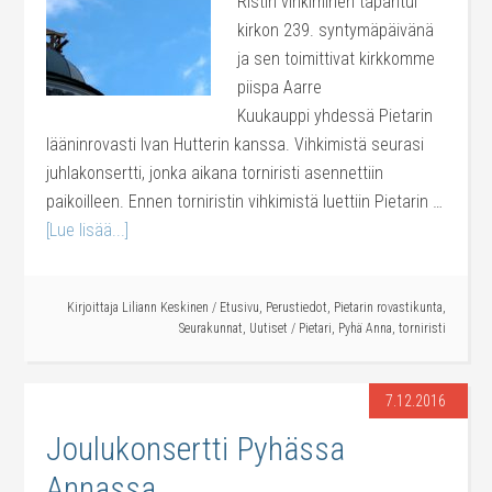
Ristin vihkiminen tapahtui
kirkon 239. syntymäpäivänä
ja sen toimittivat kirkkomme
piispa Aarre
Kuukauppi yhdessä Pietarin
lääninrovasti Ivan Hutterin kanssa. Vihkimistä seurasi
juhlakonsertti, jonka aikana torniristi asennettiin
paikoilleen. Ennen torniristin vihkimistä luettiin Pietarin …
[Lue lisää...]
Kirjoittaja
Liliann Keskinen
/
Etusivu
,
Perustiedot
,
Pietarin rovastikunta
,
Seurakunnat
,
Uutiset
/
Pietari
,
Pyhä Anna
,
torniristi
7.12.2016
Joulukonsertti Pyhässa
Annassa