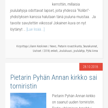
kerrottiin, millaisia
joululahjoja odottavat lapset, joita yhdessä “Kolibri”-
yhdistyksen kanssa halutaan tänä jouluna muistaa. Ja
tavoite savutettiin viikossa! Jokainen kuva on nyt
löytänyt …
[Lue lisää...]
Kirjoittaja
Liliann Keskinen
/
News
,
Pietarin rovastikunta
,
Seurakunnat
,
Uutiset
/
2018
,
enkeli
,
Joulukuusi
,
joululahja
,
Pyhä Anna
28.10.2018
Pietarin Pyhän Annan kirkko sai
torniristin
Pietarin Pyhän Annan kirkko
on saanut uuden torniristin.