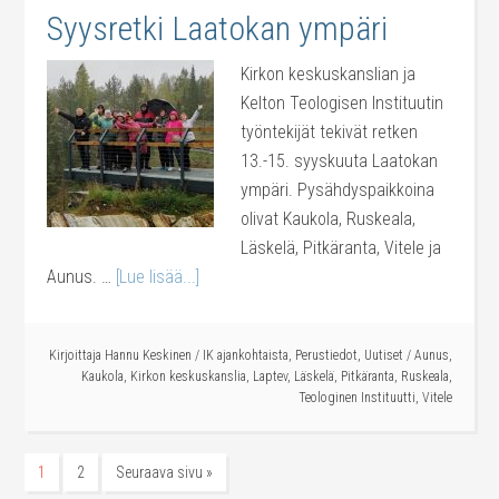
Syysretki Laatokan ympäri
Kirkon keskuskanslian ja
Kelton Teologisen Instituutin
työntekijät tekivät retken
13.-15. syyskuuta Laatokan
ympäri. Pysähdyspaikkoina
olivat Kaukola, Ruskeala,
Läskelä, Pitkäranta, Vitele ja
Aunus. …
[Lue lisää...]
Kirjoittaja
Hannu Keskinen
/
IK ajankohtaista
,
Perustiedot
,
Uutiset
/
Aunus
,
Kaukola
,
Kirkon keskuskanslia
,
Laptev
,
Läskelä
,
Pitkäranta
,
Ruskeala
,
Teologinen Instituutti
,
Vitele
1
2
Seuraava sivu »