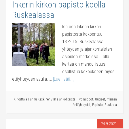
Inkerin kirkon papisto koolla
Ruskealassa
Iso osa Inkerin kirkon
papistosta kokoontuu
18.-20.5. Ruskealassa
yhteyden ja ajankohtaisten
asioiden merkeissä. Tällä
kertaa on mahdollisuus
osallistua kokoukseen myös
etäyhteyden avulla. …
[Lue lisää...]
Kirjoittaja
Hannu Keskinen
/
IK ajankohtaista
,
Työmuodot
,
Uutiset
,
Yleinen
/
etäyhteydet
,
Papisto
,
Ruskeala
24.9.2021