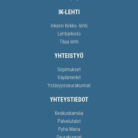
IK-LEHTI
Inkerin Kirkko -lehti
Lehtiarkisto
Tilaa lehti
YHTEISTYÖ
Sopimukset
Väylämerkit
Ystävyysseurakunnat
YHTEYSTIEDOT
Keskuskanslia
Palvelutalot
Pyhä Maria
Seurakunnat