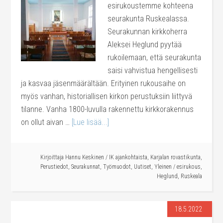
esirukoustemme kohteena
seurakunta Ruskealassa.
Seurakunnan kirkkoherra
Aleksei Heglund pyytää
rukoilemaan, että seurakunta
saisi vahvistua hengellisesti
ja kasvaa jäsenmäärältään. Erityinen rukousaihe on
myös vanhan, historiallisen kirkon perustuksiin liittyvä
tilanne. Vanha 1800-luvulla rakennettu kirkkorakennus
on ollut aivan …
[Lue lisää...]
Kirjoittaja
Hannu Keskinen
/
IK ajankohtaista
,
Karjalan rovastikunta
,
Perustiedot
,
Seurakunnat
,
Työmuodot
,
Uutiset
,
Yleinen
/
esirukous
,
Heglund
,
Ruskeala
18.5.2022