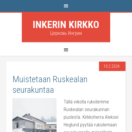
INKERIN KIRKKO
Церковь Ингрии
19.2.2024
Muistetaan Ruskealan
seurakuntaa
Tällä viikolla rukoilemme
Ruskealan seurakunnan
puolesta. Kirkkoherra Aleksei
Heglund pyytää rukoilemaan