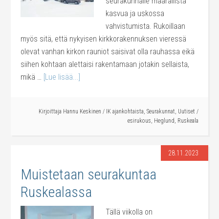
seurakunnalle määrällistä
kasvua ja uskossa
vahvistumista. Rukoillaan
myös sitä, että nykyisen kirkkorakennuksen vieressä
olevat vanhan kirkon rauniot saisivat olla rauhassa eikä
siihen kohtaan alettaisi rakentamaan jotakin sellaista,
mikä …
[Lue lisää...]
Kirjoittaja
Hannu Keskinen
/
IK ajankohtaista
,
Seurakunnat
,
Uutiset
/
esirukous
,
Heglund
,
Ruskeala
28.11.2023
Muistetaan seurakuntaa
Ruskealassa
Tällä viikolla on