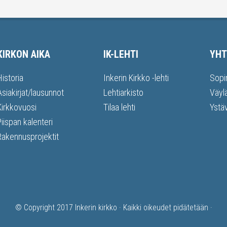
KIRKON AIKA
IK-LEHTI
YHT
Historia
Inkerin Kirkko -lehti
Sopi
Asiakirjat/lausunnot
Lehtiarkisto
Väyl
Kirkkovuosi
Tilaa lehti
Ystä
Piispan kalenteri
Rakennusprojektit
© Copyright 2017
Inkerin kirkko
· Kaikki oikeudet pidätetään ·