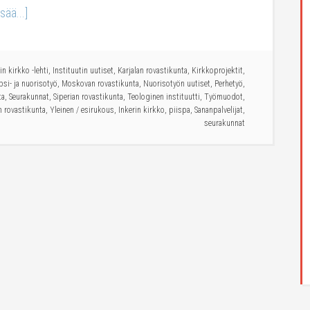
isää...]
in kirkko -lehti
,
Instituutin uutiset
,
Karjalan rovastikunta
,
Kirkkoprojektit
,
psi- ja nuorisotyö
,
Moskovan rovastikunta
,
Nuorisotyön uutiset
,
Perhetyö
,
ta
,
Seurakunnat
,
Siperian rovastikunta
,
Teologinen instituutti
,
Työmuodot
,
 rovastikunta
,
Yleinen
/
esirukous
,
Inkerin kirkko
,
piispa
,
Sananpalvelijat
,
seurakunnat