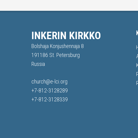
INKERIN KIRKKO
Bolshaja Konjushennaja 8
191186 St. Petersburg
Russia
church@e-lci.org
+7-812-3128289
+7-812-3128339