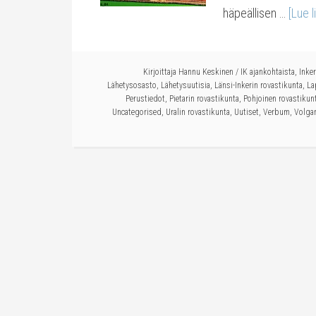
häpeällisen …
[Lue l
Kirjoittaja
Hannu Keskinen
/
IK ajankohtaista
,
Inker
Lähetysosasto
,
Lähetysuutisia
,
Länsi-Inkerin rovastikunta
,
La
Perustiedot
,
Pietarin rovastikunta
,
Pohjoinen rovastikun
Uncategorised
,
Uralin rovastikunta
,
Uutiset
,
Verbum
,
Volgan