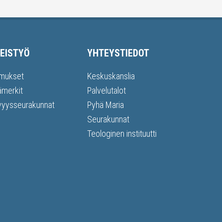
EISTYÖ
YHTEYSTIEDOT
mukset
Keskuskanslia
ämerkit
Palvelutalot
vyysseurakunnat
Pyhä Maria
Seurakunnat
Teologinen instituutti