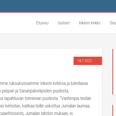
Etusivu
Uutiset
Inkerin kirkko
Seu
18.7.2022
tamme rukouksissamme Inkerin kirkkoa ja luterilaisia
n piispan ja Sananpalvelijoiden puolesta,
ssä tapahtuvan toiminnan puolesta. "Vanhimpia teidän
is kehoitan, kaitkaa teille uskottua Jumalan laumaa,
apaaehtoisesti, Jumalan tahdon mukaan, ei