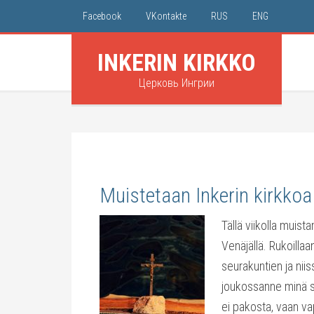
Facebook
VKontakte
RUS
ENG
INKERIN KIRKKO
Церковь Ингрии
Muistetaan Inkerin kirkkoa
Tällä viikolla muis
Venäjällä. Rukoillaa
seurakuntien ja nii
joukossanne minä si
ei pakosta, vaan v