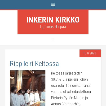
INKERIN KIRKKO
Церковь Ингрии
13.8.2020
Rippileiri Keltossa
Keltossa järjestettiin
30.7.-9.8. rippileiri, johon
osallistui 16 nuorta. Tänä
vuonna olivat edustettuna
Pietarin Pyhän Marian ja
Annan, Voronezhin,