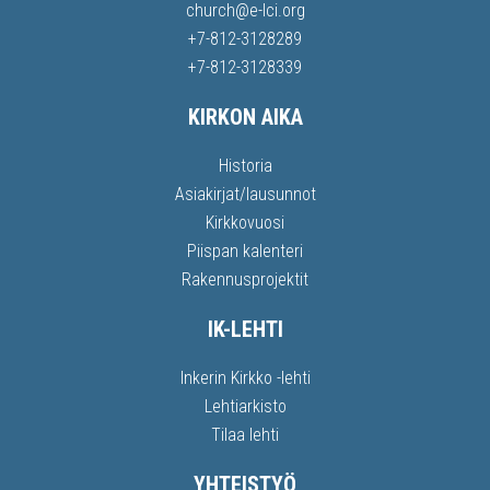
church@e-lci.org
+7-812-3128289
+7-812-3128339
KIRKON AIKA
Historia
Asiakirjat/lausunnot
Kirkkovuosi
Piispan kalenteri
Rakennusprojektit
IK-LEHTI
Inkerin Kirkko -lehti
Lehtiarkisto
Tilaa lehti
YHTEISTYÖ