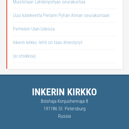
Muistetaan Lahdenpohjan seurakuntaa
Uusi katekeetta Pietarin Pyhän Annan seurakuntaan
Perheleiri Ulan-Udessa
Inkerin kirkko -lehti on taas ilmestynyt
(ei otsikkoa)
INKERIN KIRKKO
Bolshaja Konjushennaja 8
191186 St. Petersburg
Russia