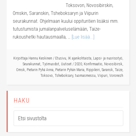
Toksovon, Novosibirskin,
Omskin, Saranskin, Tsheboksaryn ja Viipurin
seurakunnat. Ohjelmaan kuului oppituntien lisäksi mm.
tutustumista jumalanpalveluselämään, Taize-
rukoushetki hautausmaalla, …
[Lue lisää...]
Kirjoittaja
Hannu Keskinen
/
Etusivu
,
IK ajankohtaista
,
Lapsi- ja nuorisotyö
,
Seurakunnat
,
Työmuodot
,
Uutiset
/
2020
,
Konfirmaatio
,
Novosibirsk
,
Omsk
,
Pietarin Pyhä Anna
,
Pietarin Pyhän Maria
,
Rippileiri
,
Saransk
,
Taize
,
Toksovo
,
Tsheboksary
,
tuomasmessu
,
Viipuri
,
Voronezh
HAKU