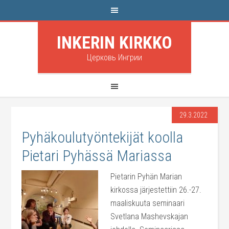
INKERIN KIRKKO
Церковь Ингрии
29.3.2022
Pyhäkoulutyöntekijät koolla
Pietari Pyhässä Mariassa
Pietarin Pyhän Marian
kirkossa järjestettiin 26.-27.
maaliskuuta seminaari
Svetlana Mashevskajan