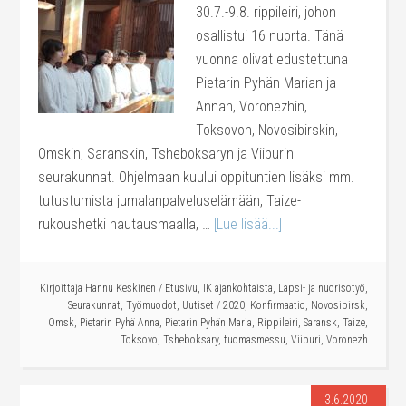
30.7.-9.8. rippileiri, johon
osallistui 16 nuorta. Tänä
vuonna olivat edustettuna
Pietarin Pyhän Marian ja
Annan, Voronezhin,
Toksovon, Novosibirskin,
Omskin, Saranskin, Tsheboksaryn ja Viipurin
seurakunnat. Ohjelmaan kuului oppituntien lisäksi mm.
tutustumista jumalanpalveluselämään, Taize-
rukoushetki hautausmaalla, …
[Lue lisää...]
Kirjoittaja
Hannu Keskinen
/
Etusivu
,
IK ajankohtaista
,
Lapsi- ja nuorisotyö
,
Seurakunnat
,
Työmuodot
,
Uutiset
/
2020
,
Konfirmaatio
,
Novosibirsk
,
Omsk
,
Pietarin Pyhä Anna
,
Pietarin Pyhän Maria
,
Rippileiri
,
Saransk
,
Taize
,
Toksovo
,
Tsheboksary
,
tuomasmessu
,
Viipuri
,
Voronezh
3.6.2020