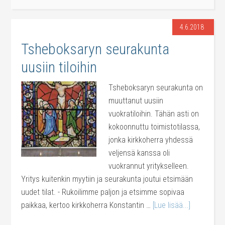
4.6.2018
Tsheboksaryn seurakunta
uusiin tiloihin
Tsheboksaryn seurakunta on
muuttanut uusiin
vuokratiloihin. Tähän asti on
kokoonnuttu toimistotilassa,
jonka kirkkoherra yhdessä
veljensä kanssa oli
vuokrannut yritykselleen.
Yritys kuitenkin myytiin ja seurakunta joutui etsimään
uudet tilat. - Rukoilimme paljon ja etsimme sopivaa
paikkaa, kertoo kirkkoherra Konstantin …
[Lue lisää...]