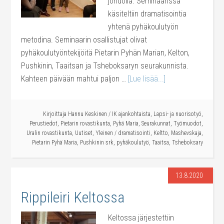
johdolla. Seminaarissa
käsiteltiin dramatisointia
yhtenä pyhäkoulutyön
metodina. Seminaarin osallistujat olivat
pyhäkoulutyöntekijöitä Pietarin Pyhän Marian, Kelton,
Pushkinin, Taaitsan ja Tsheboksaryn seurakunnista.
Kahteen päivään mahtui paljon …
[Lue lisää...]
Kirjoittaja
Hannu Keskinen
/
IK ajankohtaista
,
Lapsi- ja nuorisotyö
,
Perustiedot
,
Pietarin rovastikunta
,
Pyhä Maria
,
Seurakunnat
,
Työmuodot
,
Uralin rovastikunta
,
Uutiset
,
Yleinen
/
dramatisointi
,
Keltto
,
Mashevskaja
,
Pietarin Pyhä Maria
,
Pushkinin srk
,
pyhäkoulutyö
,
Taaitsa
,
Tsheboksary
13.8.2020
Rippileiri Keltossa
Keltossa järjestettiin