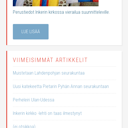
Perustiedot Inkerin kirkossa vierailua suunnitteleville.
LUE LISÄÄ
VIIMEISIMMÄT ARTIKKELIT
Muistetaan Lahdenpohjan seurakuntaa
Uusi katekeetta Pietarin Pyhän Annan seurakuntaan
Perheleiri Ulan-Udessa
Inkerin kirkko -lehti on taas ilmestynyt
(ei otsikkoa)