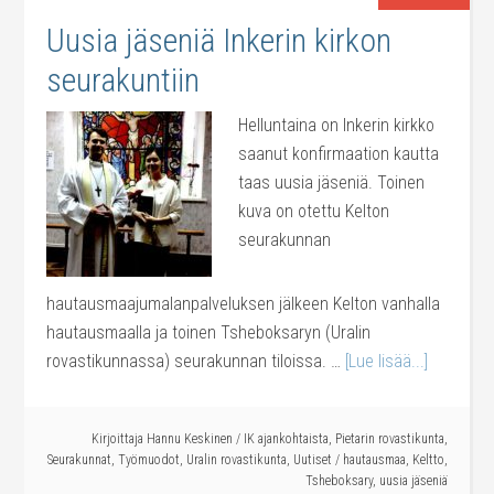
Uusia jäseniä Inkerin kirkon
seurakuntiin
Helluntaina on Inkerin kirkko
saanut konfirmaation kautta
taas uusia jäseniä. Toinen
kuva on otettu Kelton
seurakunnan
hautausmaajumalanpalveluksen jälkeen Kelton vanhalla
hautausmaalla ja toinen Tsheboksaryn (Uralin
rovastikunnassa) seurakunnan tiloissa. …
[Lue lisää...]
Kirjoittaja
Hannu Keskinen
/
IK ajankohtaista
,
Pietarin rovastikunta
,
Seurakunnat
,
Työmuodot
,
Uralin rovastikunta
,
Uutiset
/
hautausmaa
,
Keltto
,
Tsheboksary
,
uusia jäseniä