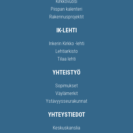
Kirkkovuosi
Piispan kalenteri
Rakennusprojektit
IK-LEHTI
Inkerin Kirkko -lehti
Lehtiarkisto
Tilaa lehti
YHTEISTYÖ
Sopimukset
Väylämerkit
Ystävyysseurakunnat
YHTEYSTIEDOT
Keskuskanslia