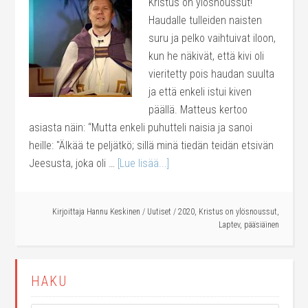
Kristus on ylösnoussut!
Haudalle tulleiden naisten
suru ja pelko vaihtuivat iloon,
kun he näkivät, että kivi oli
vieritetty pois haudan suulta
ja että enkeli istui kiven
päällä. Matteus kertoo
asiasta näin: “Mutta enkeli puhutteli naisia ja sanoi
heille: "Älkää te peljätkö; sillä minä tiedän teidän etsivän
Jeesusta, joka oli …
[Lue lisää...]
Kirjoittaja
Hannu Keskinen
/
Uutiset
/
2020
,
Kristus on ylösnoussut
,
Laptev
,
pääsiäinen
HAKU