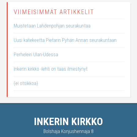
VIIMEISIMMÄT ARTIKKELIT
Muistetaan Lahdenpohjan seurakuntaa
Uusi katekeetta Pietarin Pyhän Annan seurakuntaan
Perheleiri Ulan-Udessa
Inkerin kirkko -lehti on taas ilmestynyt
(ei otsikkoa)
INKERIN KIRKKO
Bolshaja Konjushennaja 8