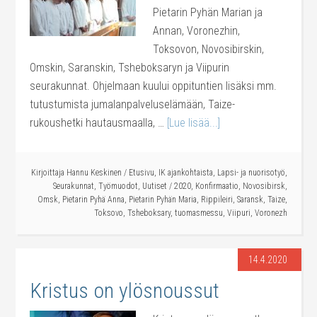
Pietarin Pyhän Marian ja
Annan, Voronezhin,
Toksovon, Novosibirskin,
Omskin, Saranskin, Tsheboksaryn ja Viipurin
seurakunnat. Ohjelmaan kuului oppituntien lisäksi mm.
tutustumista jumalanpalveluselämään, Taize-
rukoushetki hautausmaalla, …
[Lue lisää...]
Kirjoittaja
Hannu Keskinen
/
Etusivu
,
IK ajankohtaista
,
Lapsi- ja nuorisotyö
,
Seurakunnat
,
Työmuodot
,
Uutiset
/
2020
,
Konfirmaatio
,
Novosibirsk
,
Omsk
,
Pietarin Pyhä Anna
,
Pietarin Pyhän Maria
,
Rippileiri
,
Saransk
,
Taize
,
Toksovo
,
Tsheboksary
,
tuomasmessu
,
Viipuri
,
Voronezh
14.4.2020
Kristus on ylösnoussut