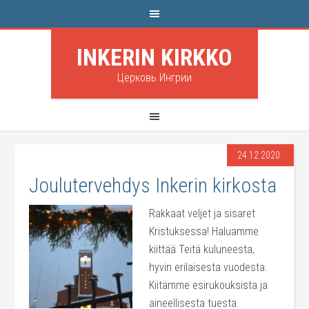
INKERIN KIRKKO
Церковь Ингрии
24.12.2020
Joulutervehdys Inkerin kirkosta
Rakkaat veljet ja sisaret
Kristuksessa! Haluamme
kiittää Teitä kuluneesta,
hyvin erilaisesta vuodesta.
Kiitämme esirukouksista ja
aineellisesta tuesta.