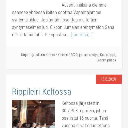
Adventin aikana olemme
saaneee yhdessä iloiten odottaa Vapahtajamme
syntymäjuhlaa. Jouluntähti osoittaa meille tien
syntymäseimen luo. Olkoon Jumalan erehtymätön Sana
meille tämä tähti. Se opastaa …
[Lue lisää...]
Kirjoittaja
Inkerin Kirkko
/
Yleinen
/
2020
,
jouluervehdys
,
Kuukauppi
,
Laptev
,
piispa
13.8.2020
Rippileiri Keltossa
Keltossa järjestettiin
30.7.-9.8. rippileiri, johon
osallistui 16 nuorta. Tänä
vuonna olivat edustettuna