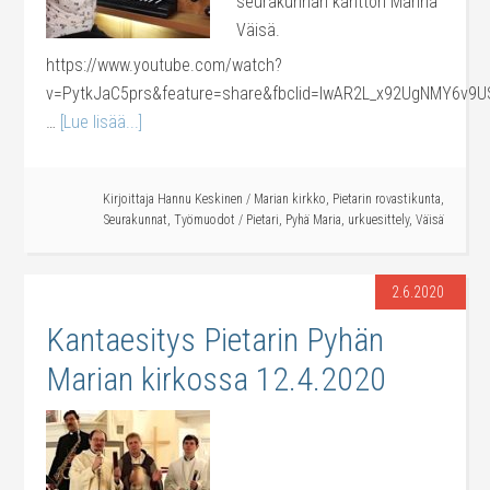
seurakunnan kanttori Marina
Väisä.
https://www.youtube.com/watch?
v=PytkJaC5prs&feature=share&fbclid=IwAR2L_x92UgNMY6v9
…
[Lue lisää...]
Kirjoittaja
Hannu Keskinen
/
Marian kirkko
,
Pietarin rovastikunta
,
Seurakunnat
,
Työmuodot
/
Pietari
,
Pyhä Maria
,
urkuesittely
,
Väisä
2.6.2020
Kantaesitys Pietarin Pyhän
Marian kirkossa 12.4.2020