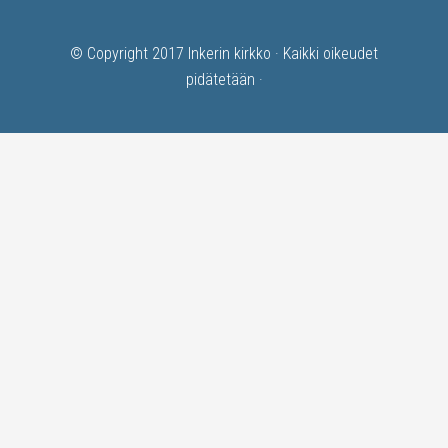
© Copyright 2017
Inkerin kirkko
· Kaikki oikeudet
pidätetään ·