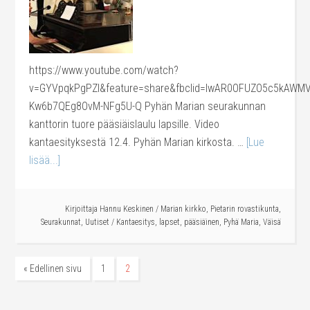
https://www.youtube.com/watch?
v=GYVpqkPgPZI&feature=share&fbclid=IwAR0OFUZO5c5kAWM
Kw6b7QEg8OvM-NFg5U-Q Pyhän Marian seurakunnan
kanttorin tuore pääsiäislaulu lapsille. Video
kantaesityksestä 12.4. Pyhän Marian kirkosta. …
[Lue
lisää...]
Kirjoittaja
Hannu Keskinen
/
Marian kirkko
,
Pietarin rovastikunta
,
Seurakunnat
,
Uutiset
/
Kantaesitys
,
lapset
,
pääsiäinen
,
Pyhä Maria
,
Väisä
« Edellinen sivu
1
2