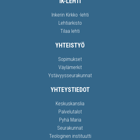
IK-LEHTI
Inkerin Kirkko -lehti
Lehtiarkisto
Tilaa lehti
YHTEISTYÖ
Sopimukset
Väylämerkit
Ystävyysseurakunnat
YHTEYSTIEDOT
Keskuskanslia
Palvelutalot
Pyhä Maria
Seurakunnat
Teologinen instituutti