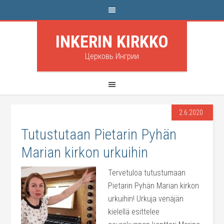
INKERIN KIRKKO
Церковь Ингрии
2.6.2020
Tutustutaan Pietarin Pyhän
Marian kirkon urkuihin
Tervetuloa tutustumaan
Pietarin Pyhän Marian kirkon
urkuihin! Urkuja venäjän
kielellä esittelee