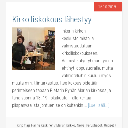
16.10.2019
Kirkolliskokous lähestyy
Inkerin kirkon
keskustoimistolla
valmistaudutaan
kirkolliskokoukseen.
Valmistelutyöryhmän työ on
ehtinyt loppusuoralle, mutta
valmisteluihin kuuluu myös
muuta mm. tilintarkastus. Itse kokous pidetään
perinteiseen tapaan Pietarin Pyhän Marian kirkossa ja
tänä vuonna 18.-19. lokakuuta. Tällä kertaa
piispanvaalista johtuen se on kuitenkin …
[Lue lisää...]
Kirjoittaja
Hannu Keskinen
/
Marian kirkko
,
News
,
Perustiedot
,
Uutiset
/