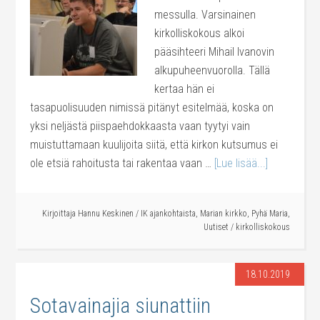
messulla. Varsinainen
kirkolliskokous alkoi
pääsihteeri Mihail Ivanovin
alkupuheenvuorolla. Tällä
kertaa hän ei
tasapuolisuuden nimissä pitänyt esitelmää, koska on
yksi neljästä piispaehdokkaasta vaan tyytyi vain
muistuttamaan kuulijoita siitä, että kirkon kutsumus ei
ole etsiä rahoitusta tai rakentaa vaan …
[Lue lisää...]
Kirjoittaja
Hannu Keskinen
/
IK ajankohtaista
,
Marian kirkko
,
Pyhä Maria
,
Uutiset
/
kirkolliskokous
18.10.2019
Sotavainajia siunattiin