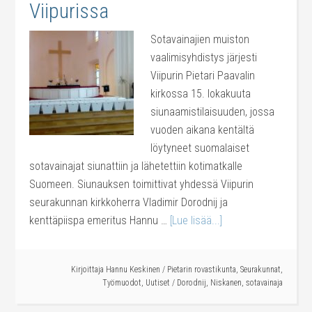
Viipurissa
Sotavainajien muiston
vaalimisyhdistys järjesti
Viipurin Pietari Paavalin
kirkossa 15. lokakuuta
siunaamistilaisuuden, jossa
vuoden aikana kentältä
löytyneet suomalaiset
sotavainajat siunattiin ja lähetettiin kotimatkalle
Suomeen. Siunauksen toimittivat yhdessä Viipurin
seurakunnan kirkkoherra Vladimir Dorodnij ja
kenttäpiispa emeritus Hannu …
[Lue lisää...]
Kirjoittaja
Hannu Keskinen
/
Pietarin rovastikunta
,
Seurakunnat
,
Työmuodot
,
Uutiset
/
Dorodnij
,
Niskanen
,
sotavainaja