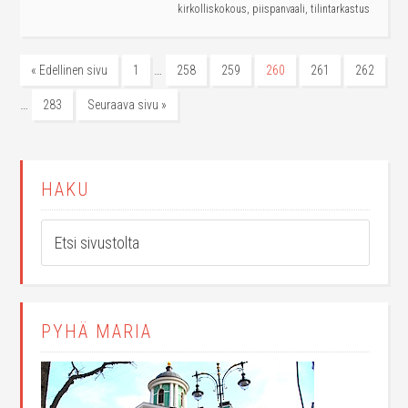
kirkolliskokous
,
piispanvaali
,
tilintarkastus
…
« Edellinen sivu
1
258
259
260
261
262
…
283
Seuraava sivu »
HAKU
PYHÄ MARIA