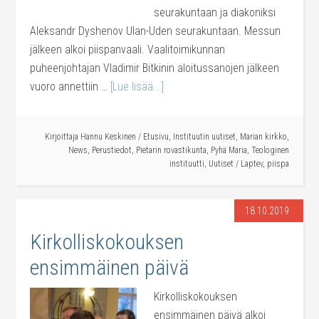
seurakuntaan ja diakoniksi
Aleksandr Dyshenov Ulan-Uden seurakuntaan. Messun
jälkeen alkoi piispanvaali. Vaalitoimikunnan
puheenjohtajan Vladimir Bitkinin aloitussanojen jälkeen
vuoro annettiin …
[Lue lisää...]
Kirjoittaja
Hannu Keskinen
/
Etusivu
,
Instituutin uutiset
,
Marian kirkko
,
News
,
Perustiedot
,
Pietarin rovastikunta
,
Pyhä Maria
,
Teologinen
instituutti
,
Uutiset
/
Laptev
,
piispa
18.10.2019
Kirkolliskokouksen
ensimmäinen päivä
Kirkolliskokouksen
ensimmäinen päivä alkoi