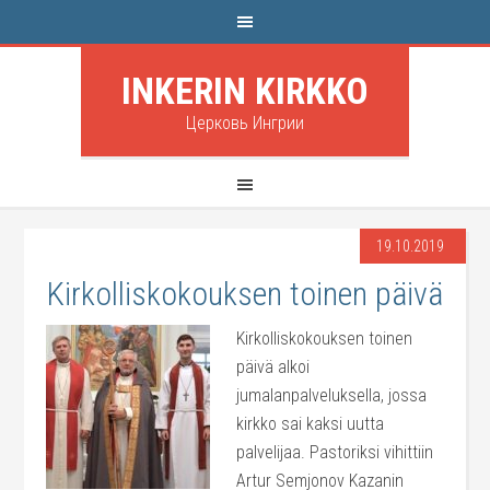
INKERIN KIRKKO
Церковь Ингрии
19.10.2019
Kirkolliskokouksen toinen päivä
Kirkolliskokouksen toinen
päivä alkoi
jumalanpalveluksella, jossa
kirkko sai kaksi uutta
palvelijaa. Pastoriksi vihittiin
Artur Semjonov Kazanin