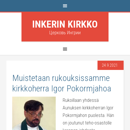
INKERIN KIRKKO
Церковь Ингрии
24.9.2021
Muistetaan rukouksissamme
kirkkoherra Igor Pokormjahoa
Rukoillaan yhdessä
Aunuksen kirkkoherran Igor
Pokormjahon puolesta. Hän
on joutunut teho-osastolle