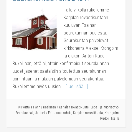
Tällä viikolla rukoilemme
Karjalan rovastikuntaan
kuuluvan Tsalnan
seurakunnan puolesta.
Seurakuntaa palvelevat
kirkkoherra Aleksei Krongolm
ja diakoni Anton Rudoi.
Rukoillaan, että hiljattain konfirmoidut seurakunnan
uudet jäsenet saataisiin sitoutettua seurakunnan
toimintaan ja mukaan palvelemaan seurakuntaa.
Rukoilemme myös uusien …
[Lue lisää...]
Kirjoittaja
Hannu Keskinen
/
Karjalan rovastikunta
,
Lapsi- ja nuorisotyö
,
Seurakunnat
,
Uutiset
/
Esirukouskohde
,
Karjalan rovastikunta
,
Krongolm
,
Rudoi
,
Tsalna