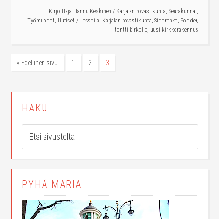
Kirjoittaja
Hannu Keskinen
/
Karjalan rovastikunta
,
Seurakunnat
,
Työmuodot
,
Uutiset
/
Jessoila
,
Karjalan rovastikunta
,
Sidorenko
,
Sodder
,
tontti kirkolle
,
uusi kirkkorakennus
« Edellinen sivu
1
2
3
HAKU
PYHÄ MARIA