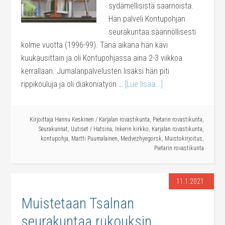
sydämellisistä saarnoista.
Hän palveli Kontupohjan
seurakuntaa säännöllisesti
kolme vuotta (1996-99). Tänä aikana hän kävi
kuukausittain ja oli Kontupohjassa aina 2-3 viikkoa
kerrallaan. Jumalanpalvelusten lisäksi hän piti
rippikouluja ja oli diakoniatyön …
[Lue lisää...]
Kirjoittaja
Hannu Keskinen
/
Karjalan rovastikunta
,
Pietarin rovastikunta
,
Seurakunnat
,
Uutiset
/
Hatsina
,
Inkerin kirkko
,
Karjalan rovastikunta
,
kontupohja
,
Martti Puumalainen
,
Medvezhyegorsk
,
Muistokirjoitus
,
Pietarin rovastikunta
11.1.2021
Muistetaan Tsalnan
seurakuntaa rukouksin