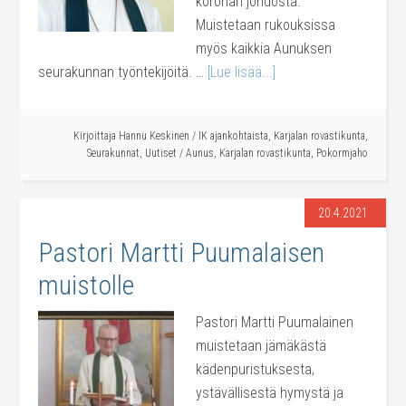
koronan johdosta.
Muistetaan rukouksissa
myös kaikkia Aunuksen
seurakunnan työntekijöitä. …
[Lue lisää...]
Kirjoittaja
Hannu Keskinen
/
IK ajankohtaista
,
Karjalan rovastikunta
,
Seurakunnat
,
Uutiset
/
Aunus
,
Karjalan rovastikunta
,
Pokormjaho
20.4.2021
Pastori Martti Puumalaisen
muistolle
Pastori Martti Puumalainen
muistetaan jämäkästä
kädenpuristuksesta,
ystävällisestä hymystä ja