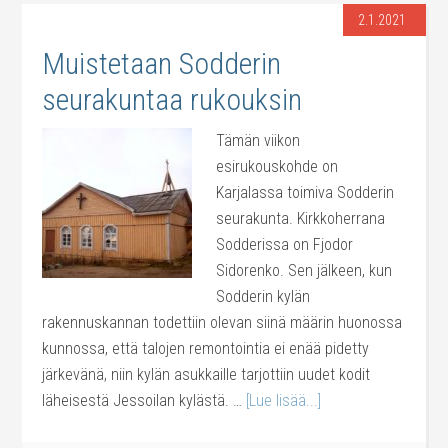
2.1.2021
Muistetaan Sodderin
seurakuntaa rukouksin
Tämän viikon
esirukouskohde on
Karjalassa toimiva Sodderin
seurakunta. Kirkkoherrana
Sodderissa on Fjodor
Sidorenko. Sen jälkeen, kun
Sodderin kylän
rakennuskannan todettiin olevan siinä määrin huonossa
kunnossa, että talojen remontointia ei enää pidetty
järkevänä, niin kylän asukkaille tarjottiin uudet kodit
läheisestä Jessoilan kylästä. …
[Lue lisää...]