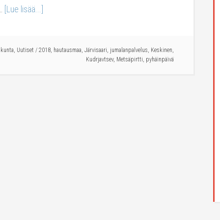
 …
[Lue lisää...]
ikunta
,
Uutiset
/
2018
,
hautausmaa
,
Järvisaari
,
jumalanpalvelus
,
Keskinen
,
Kudrjavtsev
,
Metsäpirtti
,
pyhäinpäivä