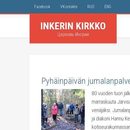
Facebook
VKontakte
RUS
ENG
INKERIN KIRKKO
Церковь Ингрии
Pyhäinpäivän jumalanpalv
80 vuoden tuon jälk
marraskuuta Järvis
venäjäksi. Jumalanp
ja diakoni Hannu K
kotiseurakunnassan