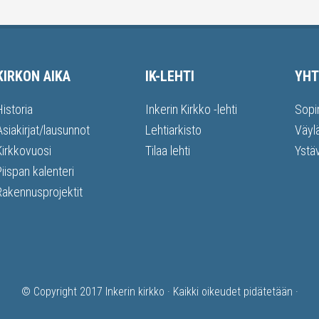
KIRKON AIKA
IK-LEHTI
YHT
Historia
Inkerin Kirkko -lehti
Sopi
Asiakirjat/lausunnot
Lehtiarkisto
Väyl
Kirkkovuosi
Tilaa lehti
Ystä
Piispan kalenteri
Rakennusprojektit
© Copyright 2017
Inkerin kirkko
· Kaikki oikeudet pidätetään ·