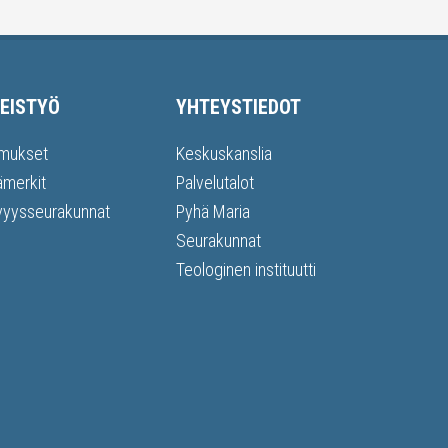
EISTYÖ
YHTEYSTIEDOT
mukset
Keskuskanslia
ämerkit
Palvelutalot
vyysseurakunnat
Pyhä Maria
Seurakunnat
Teologinen instituutti