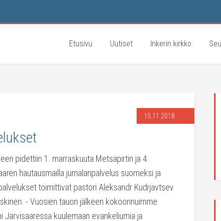
Etusivu
Uutiset
Inkerin kirkko
Seu
15.11.2018
elukset
een pidettiin 1. marraskuuta Metsäpirtin ja 4.
aaren hautausmailla jumalanpalvelus suomeksi ja
alvelukset toimittivat pastori Aleksandr Kudrjavtsev
eskinen. - Vuosien tauon jälkeen kokoonnuimme
i Järvisaaressa kuulemaan evankeliumia ja