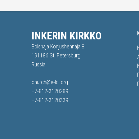
INKERIN KIRKKO
Bolshaja Konjushennaja 8
191186 St. Petersburg
Russia
church@e-lci.org
+7-812-3128289
+7-812-3128339