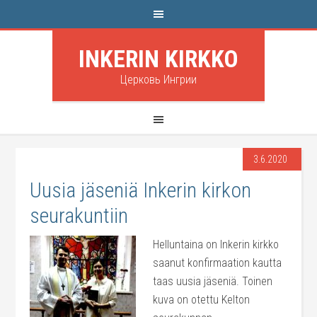
INKERIN KIRKKO
Церковь Ингрии
3.6.2020
Uusia jäseniä Inkerin kirkon
seurakuntiin
Helluntaina on Inkerin kirkko
saanut konfirmaation kautta
taas uusia jäseniä. Toinen
kuva on otettu Kelton