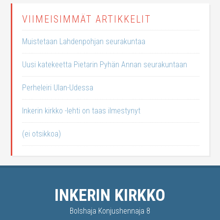
VIIMEISIMMÄT ARTIKKELIT
Muistetaan Lahdenpohjan seurakuntaa
Uusi katekeetta Pietarin Pyhän Annan seurakuntaan
Perheleiri Ulan-Udessa
Inkerin kirkko -lehti on taas ilmestynyt
(ei otsikkoa)
INKERIN KIRKKO
Bolshaja Konjushennaja 8