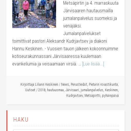
Metsäpirtin ja 4. marraskuuta
Järvisaaren hautausmailla
jumalanpalvelus suomeksi ja
venäjäksi.
Jumalanpalvelukset
toimittivat pastori Aleksandr Kudrjavtsev ja diakoni
Hannu Keskinen. - Vuosien tauon jälkeen kokoonnuimme
kotiseurakunnassani Järvisaaressa kuulemaan
evankeliumia ja veisaamaan virsiä. …
[Lue lisää...]
Kirjoittaja
Liliann Keskinen
/
News
,
Perustiedot
,
Pietarin rovastikunta
,
Uutiset
/
2018
,
hautausmaa
,
Järvisaari
,
jumalanpalvelus
,
Keskinen
,
Kudrjavtsev
,
Metsäpirtti
,
pyhäinpäivä
HAKU