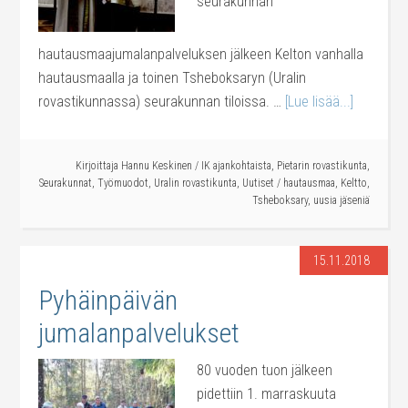
seurakunnan
hautausmaajumalanpalveluksen jälkeen Kelton vanhalla
hautausmaalla ja toinen Tsheboksaryn (Uralin
rovastikunnassa) seurakunnan tiloissa. …
[Lue lisää...]
Kirjoittaja
Hannu Keskinen
/
IK ajankohtaista
,
Pietarin rovastikunta
,
Seurakunnat
,
Työmuodot
,
Uralin rovastikunta
,
Uutiset
/
hautausmaa
,
Keltto
,
Tsheboksary
,
uusia jäseniä
15.11.2018
Pyhäinpäivän
jumalanpalvelukset
80 vuoden tuon jälkeen
pidettiin 1. marraskuuta