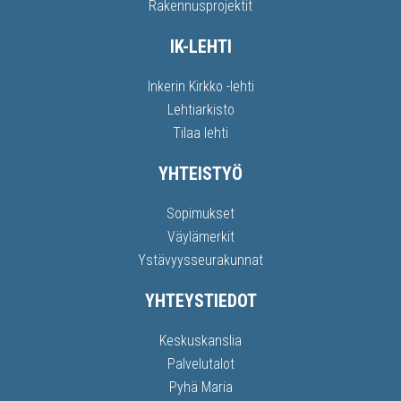
Rakennusprojektit
IK-LEHTI
Inkerin Kirkko -lehti
Lehtiarkisto
Tilaa lehti
YHTEISTYÖ
Sopimukset
Väylämerkit
Ystävyysseurakunnat
YHTEYSTIEDOT
Keskuskanslia
Palvelutalot
Pyhä Maria