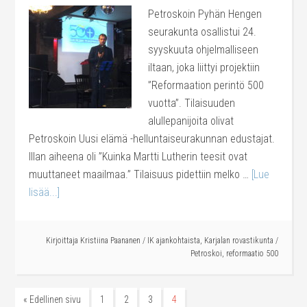
Petroskoin Pyhän Hengen
seurakunta osallistui 24.
syyskuuta ohjelmalliseen
iltaan, joka liittyi projektiin
”Reformaation perintö 500
vuotta”. Tilaisuuden
alullepanijoita olivat
Petroskoin Uusi elämä -helluntaiseurakunnan edustajat.
Illan aiheena oli ”Kuinka Martti Lutherin teesit ovat
muuttaneet maailmaa.” Tilaisuus pidettiin melko …
[Lue
lisää...]
Kirjoittaja
Kristiina Paananen
/
IK ajankohtaista
,
Karjalan rovastikunta
/
Petroskoi
,
reformaatio 500
« Edellinen sivu
1
2
3
4