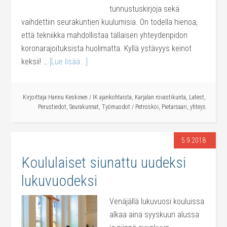
tunnustuskirjoja sekä
vaihdettiin seurakuntien kuulumisia. On todella hienoa,
että tekniikka mahdollistaa tällaisen yhteydenpidon
koronarajoituksista huolimatta. Kyllä ystävyys keinot
keksii! …
[Lue lisää...]
Kirjoittaja
Hannu Keskinen
/
IK ajankohtaista
,
Karjalan rovastikunta
,
Latest
,
Perustiedot
,
Seurakunnat
,
Työmuodot
/
Petroskoi
,
Pietarsaari
,
yhteys
5.9.2018
Koululaiset siunattu uudeksi
lukuvuodeksi
Venäjällä lukuvuosi kouluissa
alkaa aina syyskuun alussa