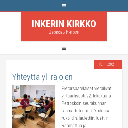
INKERIN KIRKKO
Церковь Ингрии
18.11.2021
Yhteyttä yli rajojen
Pietarsaarelaiset vierailivat
virtuaalisesti 22. lokakuuta
Petroskoin seurakunnan
raamattutunnilla. Yhdessä
rukoiltiin, laulettiin, luettiin
Raamattua ja