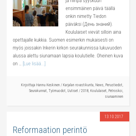
ja niinpä syyskuun
ensimmäinen päivä täällä
onkin nimetty Tiedon
päiväksi (День знаний).
Koululaiset vievät silloin aina
opettajalle kukkia. Suomen esimerkin mukaisesti on
myös joissakin Inkerin kirkon seurakunnissa lukuvuoden
alussa alettu siunamaan lapsia koulutielle. Oheinen kuva
on …
[Lue lisää...]
Kirjoittaja
Hannu Keskinen
/
Karjalan rovastikunta
,
News
,
Perustiedot
,
Seurakunnat
,
Työmuodot
,
Uutiset
/
2018
,
Koululaiset
,
Petroskoi
,
siunaaminen
13.10.2017
Reformaation perintö