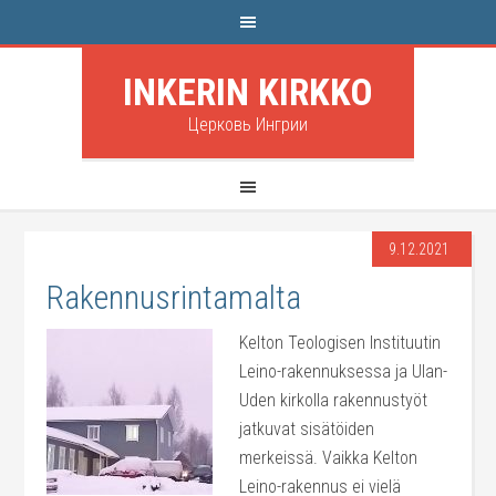
INKERIN KIRKKO
Церковь Ингрии
9.12.2021
Rakennusrintamalta
Kelton Teologisen Instituutin
Leino-rakennuksessa ja Ulan-
Uden kirkolla rakennustyöt
jatkuvat sisätöiden
merkeissä. Vaikka Kelton
Leino-rakennus ei vielä