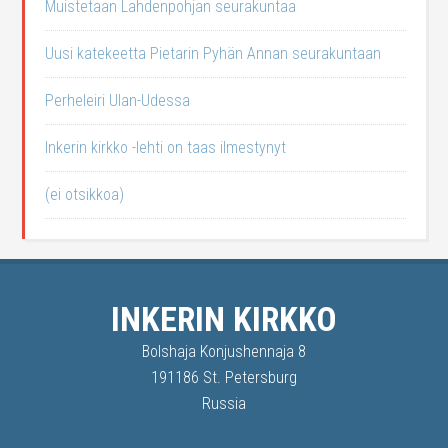
Muistetaan Lahdenpohjan seurakuntaa
Uusi katekeetta Pietarin Pyhän Annan seurakuntaan
Perheleiri Ulan-Udessa
Inkerin kirkko -lehti on taas ilmestynyt
(ei otsikkoa)
INKERIN KIRKKO
Bolshaja Konjushennaja 8
191186 St. Petersburg
Russia