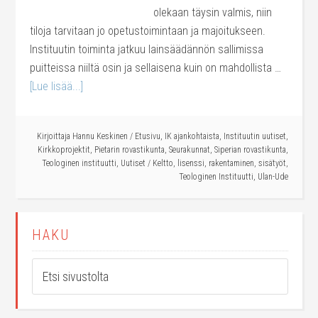
olekaan täysin valmis, niin
tiloja tarvitaan jo opetustoimintaan ja majoitukseen.
Instituutin toiminta jatkuu lainsäädännön sallimissa
puitteissa niiltä osin ja sellaisena kuin on mahdollista …
[Lue lisää...]
Kirjoittaja
Hannu Keskinen
/
Etusivu
,
IK ajankohtaista
,
Instituutin uutiset
,
Kirkkoprojektit
,
Pietarin rovastikunta
,
Seurakunnat
,
Siperian rovastikunta
,
Teologinen instituutti
,
Uutiset
/
Keltto
,
lisenssi
,
rakentaminen
,
sisätyöt
,
Teologinen Instituutti
,
Ulan-Ude
HAKU