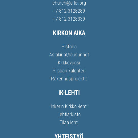
church@e-lci.org
+7-812-3128289
+7-812-3128339
KIRKON AIKA
Historia
Asiakirjat/lausunnot
Kirkkovuosi
Piispan kalenteri
Rakennusprojektit
IK-LEHTI
Inkerin Kirkko -lehti
Lehtiarkisto
Tilaa lehti
YHTEISTYÖ