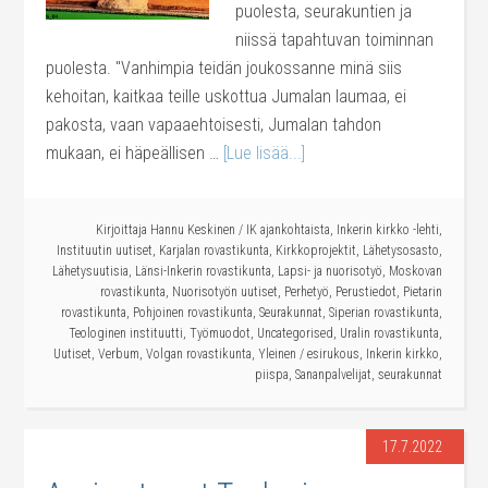
puolesta, seurakuntien ja
niissä tapahtuvan toiminnan
puolesta. "Vanhimpia teidän joukossanne minä siis
kehoitan, kaitkaa teille uskottua Jumalan laumaa, ei
pakosta, vaan vapaaehtoisesti, Jumalan tahdon
mukaan, ei häpeällisen …
[Lue lisää...]
Kirjoittaja
Hannu Keskinen
/
IK ajankohtaista
,
Inkerin kirkko -lehti
,
Instituutin uutiset
,
Karjalan rovastikunta
,
Kirkkoprojektit
,
Lähetysosasto
,
Lähetysuutisia
,
Länsi-Inkerin rovastikunta
,
Lapsi- ja nuorisotyö
,
Moskovan
rovastikunta
,
Nuorisotyön uutiset
,
Perhetyö
,
Perustiedot
,
Pietarin
rovastikunta
,
Pohjoinen rovastikunta
,
Seurakunnat
,
Siperian rovastikunta
,
Teologinen instituutti
,
Työmuodot
,
Uncategorised
,
Uralin rovastikunta
,
Uutiset
,
Verbum
,
Volgan rovastikunta
,
Yleinen
/
esirukous
,
Inkerin kirkko
,
piispa
,
Sananpalvelijat
,
seurakunnat
17.7.2022