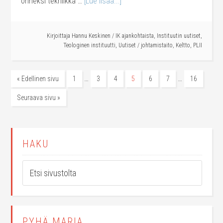
onneksi tekniikka …
[Lue lisää...]
Kirjoittaja
Hannu Keskinen
/
IK ajankohtaista
,
Instituutin uutiset
,
Teologinen instituutti
,
Uutiset
/
johtamistaito
,
Keltto
,
PLII
…
…
« Edellinen sivu
1
3
4
5
6
7
16
Seuraava sivu »
HAKU
PYHÄ MARIA