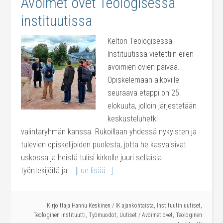
Avoimet ovet Teologisessa
instituutissa
Kelton Teologisessa
Instituutissa vietettiin eilen
avoimien ovien päivää.
Opiskelemaan aikoville
seuraava etappi on 25.
elokuuta, jolloin järjestetään
keskusteluhetki
valintaryhmän kanssa. Rukoillaan yhdessä nykyisten ja
tulevien opiskelijoiden puolesta, jotta he kasvaisivat
uskossa ja heistä tulisi kirkolle juuri sellaisia
työntekijöitä ja …
[Lue lisää...]
Kirjoittaja
Hannu Keskinen
/
IK ajankohtaista
,
Instituutin uutiset
,
Teologinen instituutti
,
Työmuodot
,
Uutiset
/
Avoimet ovet
,
Teologinen