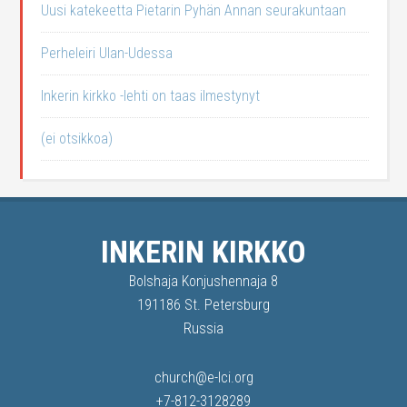
Uusi katekeetta Pietarin Pyhän Annan seurakuntaan
Perheleiri Ulan-Udessa
Inkerin kirkko -lehti on taas ilmestynyt
(ei otsikkoa)
INKERIN KIRKKO
Bolshaja Konjushennaja 8
191186 St. Petersburg
Russia
church@e-lci.org
+7-812-3128289