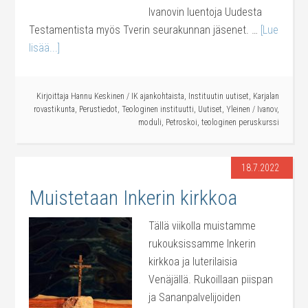
Ivanovin luentoja Uudesta
Testamentista myös Tverin seurakunnan jäsenet. …
[Lue
lisää...]
Kirjoittaja
Hannu Keskinen
/
IK ajankohtaista
,
Instituutin uutiset
,
Karjalan
rovastikunta
,
Perustiedot
,
Teologinen instituutti
,
Uutiset
,
Yleinen
/
Ivanov
,
moduli
,
Petroskoi
,
teologinen peruskurssi
18.7.2022
Muistetaan Inkerin kirkkoa
Tällä viikolla muistamme
rukouksissamme Inkerin
kirkkoa ja luterilaisia
Venäjällä. Rukoillaan piispan
ja Sananpalvelijoiden