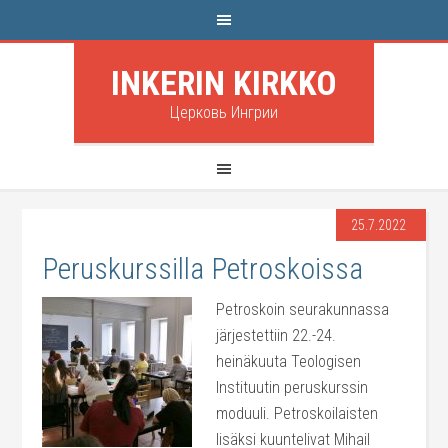
INKERIN KIRKKO
Церковь Ингрии
25.7.2022
Peruskurssilla Petroskoissa
Petroskoin seurakunnassa
järjestettiin 22.-24.
heinäkuuta Teologisen
Instituutin peruskurssin
moduuli. Petroskoilaisten
lisäksi kuuntelivat Mihail