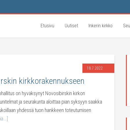
Etusivu
Uutiset
Inkerin kirkko
Seu
18.7.2022
irskin kirkkorakennukseen
kohallitus on hyväksynyt Novosibirskin kirkon
unitelmat ja seurakunta aloittaa pian syksyyn saakka
ukoillaan yhdessä tuon hankkeen toteutumisen
ä...]