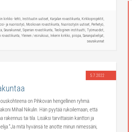
in kirkko -lehti
,
Instituutin uutiset
,
Karjalan rovastikunta
,
Kirkkoprojektit
,
psi- ja nuorisotyö
,
Moskovan rovastikunta
,
Nuorisotyön uutiset
,
Perhetyö
,
ta
,
Seurakunnat
,
Siperian rovastikunta
,
Teologinen instituutti
,
Työmuodot
,
 rovastikunta
,
Yleinen
/
esirukous
,
Inkerin kirkko
,
piispa
,
Sananpalvelijat
,
seurakunnat
5.7.2022
akuntaa
kouskohteena on Pihkovan hengellinen ryhmä.
koni Mihail Nikulin. Hän pyytää rukoilemaan, että
 rakennus tai tila. Lisäksi tarvittaisiin kanttori ja
elija."Ja mitä hyvänsä te anotte minun nimessäni,