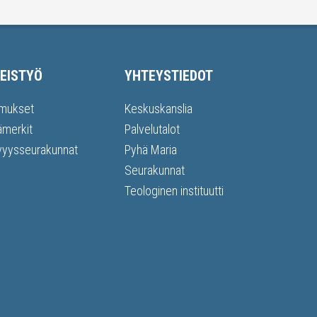
EISTYÖ
YHTEYSTIEDOT
mukset
Keskuskanslia
ämerkit
Palvelutalot
vyysseurakunnat
Pyhä Maria
Seurakunnat
Teologinen instituutti