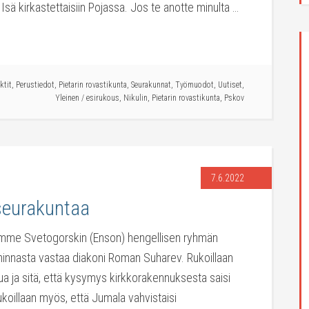
Isä kirkastettaisiin Pojassa. Jos te anotte minulta …
ktit
,
Perustiedot
,
Pietarin rovastikunta
,
Seurakunnat
,
Työmuodot
,
Uutiset
,
Yleinen
/
esirukous
,
Nikulin
,
Pietarin rovastikunta
,
Pskov
7.6.2022
seurakuntaa
ilemme Svetogorskin (Enson) hengellisen ryhmän
minnasta vastaa diakoni Roman Suharev. Rukoillaan
a ja sitä, että kysymys kirkkorakennuksesta saisi
koillaan myös, että Jumala vahvistaisi