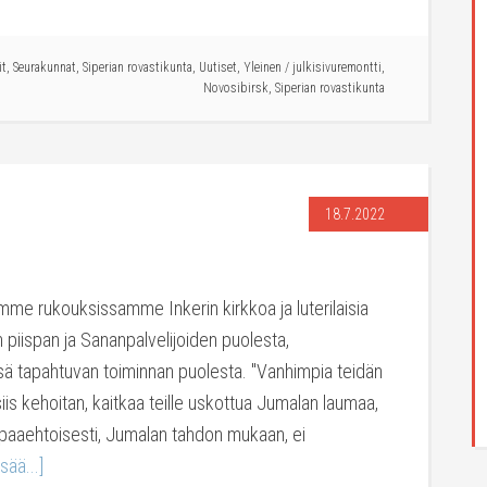
it
,
Seurakunnat
,
Siperian rovastikunta
,
Uutiset
,
Yleinen
/
julkisivuremontti
,
Novosibirsk
,
Siperian rovastikunta
18.7.2022
tamme rukouksissamme Inkerin kirkkoa ja luterilaisia
n piispan ja Sananpalvelijoiden puolesta,
ssä tapahtuvan toiminnan puolesta. "Vanhimpia teidän
is kehoitan, kaitkaa teille uskottua Jumalan laumaa,
apaaehtoisesti, Jumalan tahdon mukaan, ei
isää...]