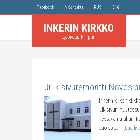
Facebook
VKontakte
RUS
ENG
INKERIN KIRKKO
Церковь Ингрии
Julkisivuremontti Novosib
Inkerin kirkon kirk
julkisivun muutossu
kestävän urakan. R
puolesta. …
[Lue lisä