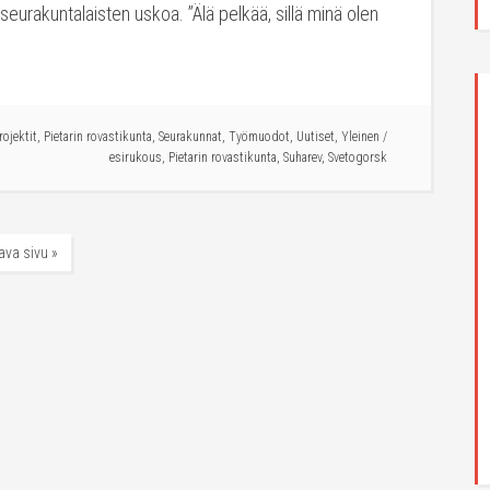
seurakuntalaisten uskoa. ”Älä pelkää, sillä minä olen
ojektit
,
Pietarin rovastikunta
,
Seurakunnat
,
Työmuodot
,
Uutiset
,
Yleinen
/
esirukous
,
Pietarin rovastikunta
,
Suharev
,
Svetogorsk
ava sivu »