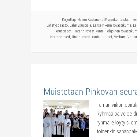
Kirjoittaja
Hannu Keskinen
/
IK ajankohtaista
,
Inker
Lähetysosasto
,
Lähetysuutisia
,
Länsi-Inkerin rovastikunta
,
La
Perustiedot
,
Pietarin rovastikunta
,
Pohjoinen rovastikun
Uncategorised
,
Uralin rovastikunta
,
Uutiset
,
Verbum
,
Volgan
Muistetaan Pihkovan seur
Tämän viikon esiru
Ryhmää palvelee dia
ryhmälle löytyisi oma
toinenkin sananpalv