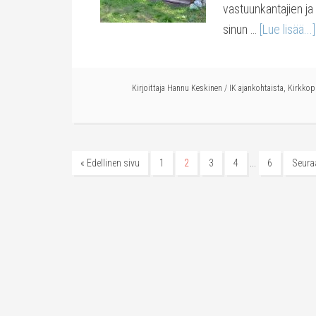
vastuunkantajien ja 
sinun …
[Lue lisää...]
Kirjoittaja
Hannu Keskinen
/
IK ajankohtaista
,
Kirkkopr
…
« Edellinen sivu
1
2
3
4
6
Seura