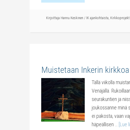
Kirjoittaja
Hannu Keskinen
/
IK ajankohtaista
,
Kirkkoprojekt
Muistetaan Inkerin kirkkoa
Tällä viikolla muis
Venäjällä. Rukoillaa
seurakuntien ja nii
joukossanne minä si
ei pakosta, vaan v
häpeällisen …
[Lue l