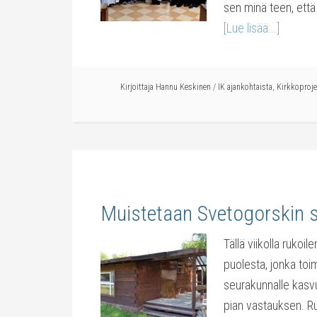
sen minä teen, että 
[Lue lisää...]
Kirjoittaja
Hannu Keskinen
/
IK ajankohtaista
,
Kirkkoproje
Muistetaan Svetogorskin 
Tällä viikolla ruko
puolesta, jonka toi
seurakunnalle kasvu
pian vastauksen. Ru