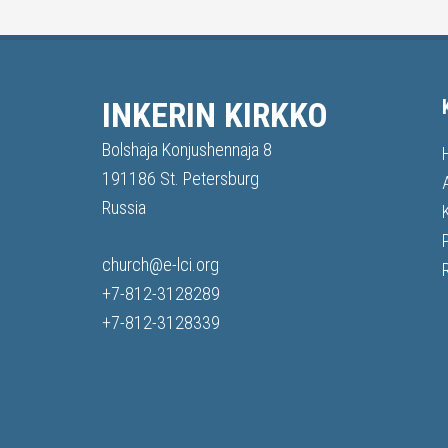
INKERIN KIRKKO
Bolshaja Konjushennaja 8
191186 St. Petersburg
Russia
church@e-lci.org
+7-812-3128289
+7-812-3128339