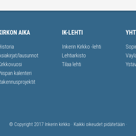
KIRKON AIKA
IK-LEHTI
YHT
Historia
Inkerin Kirkko -lehti
Sopi
Asiakirjat/lausunnot
Lehtiarkisto
Väyl
Kirkkovuosi
Tilaa lehti
Ystä
Piispan kalenteri
Rakennusprojektit
© Copyright 2017
Inkerin kirkko
· Kaikki oikeudet pidätetään ·