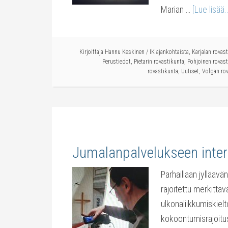
Marian …
[Lue lisää..
Kirjoittaja
Hannu Keskinen
/
IK ajankohtaista
,
Karjalan rovas
Perustiedot
,
Pietarin rovastikunta
,
Pohjoinen rovast
rovastikunta
,
Uutiset
,
Volgan ro
Jumalanpalvelukseen intern
Parhaillaan jyllää
rajoitettu merkittä
ulkonaliikkumiskielt
kokoontumisrajoitu