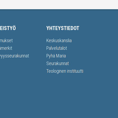
EISTYÖ
YHTEYSTIEDOT
mukset
Keskuskanslia
ämerkit
Palvelutalot
vyysseurakunnat
Pyhä Maria
Seurakunnat
Teologinen instituutti