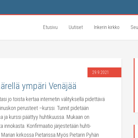
Etusivu
Uutiset
Inkerin kirkko
Seu
29.9.2021
äärellä ympäri Venäjää
asi jo toista kertaa internetin välityksellä pidettävä
stinuskon perusteet –kurssi. Tunnit pidetään
a ja kurssi päättyy huhtikuussa. Mukaan on
ata innokasta. Konfirmaatio järjestetään huhti-
Marian kirkossa Pietarissa.Myös Pietarin Pyhän