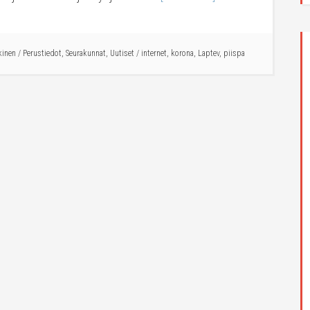
kinen
/
Perustiedot
,
Seurakunnat
,
Uutiset
/
internet
,
korona
,
Laptev
,
piispa