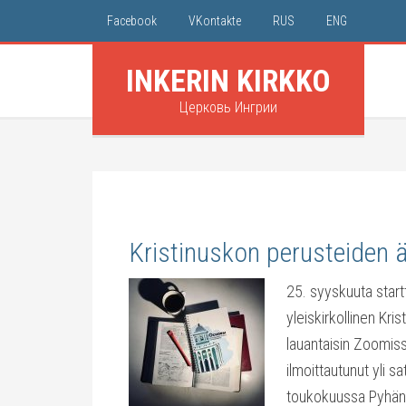
Facebook
VKontakte
RUS
ENG
INKERIN KIRKKO
Церковь Ингрии
Kristinuskon perusteiden 
25. syyskuuta startt
yleiskirkollinen Kri
lauantaisin Zoomiss
ilmoittautunut yli s
toukokuussa Pyhän 