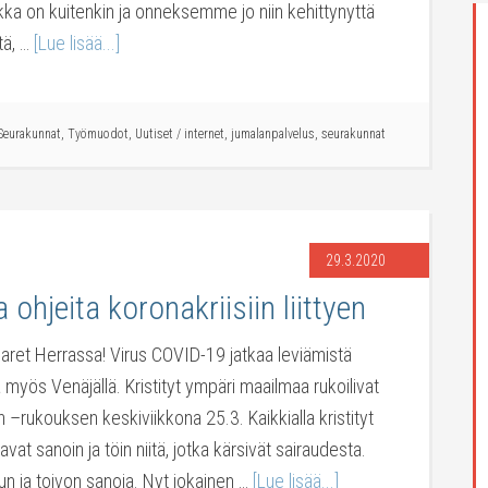
ikka on kuitenkin ja onneksemme jo niin kehittynyttä
tä, …
[Lue lisää...]
Seurakunnat
,
Työmuodot
,
Uutiset
/
internet
,
jumalanpalvelus
,
seurakunnat
29.3.2020
 ohjeita koronakriisiin liittyen
isaret Herrassa! Virus COVID-19 jatkaa leviämistä
myös Venäjällä. Kristityt ympäri maailmaa rukoilivat
–rukouksen keskiviikkona 25.3. Kaikkialla kristityt
tavat sanoin ja töin niitä, jotka kärsivät sairaudesta.
dun ja toivon sanoja. Nyt jokainen …
[Lue lisää...]