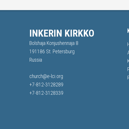
INKERIN KIRKKO
Bolshaja Konjushennaja 8
191186 St. Petersburg
Russia
church@e-lci.org
+7-812-3128289
+7-812-3128339