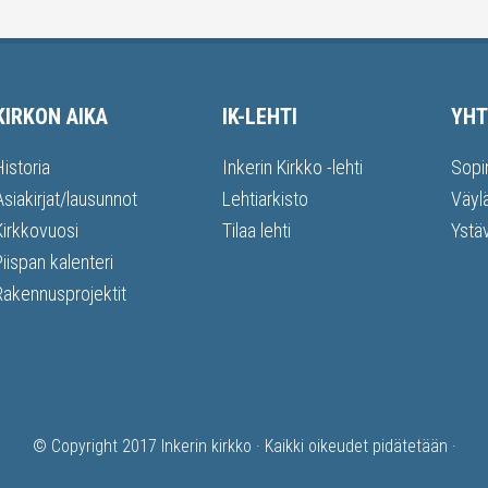
KIRKON AIKA
IK-LEHTI
YHT
Historia
Inkerin Kirkko -lehti
Sopi
Asiakirjat/lausunnot
Lehtiarkisto
Väyl
Kirkkovuosi
Tilaa lehti
Ystä
Piispan kalenteri
Rakennusprojektit
© Copyright 2017
Inkerin kirkko
· Kaikki oikeudet pidätetään ·