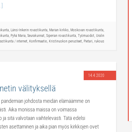
.]
tikunta
,
Länsi-Inkerin rovastikunta
,
Marian kirkko
,
Moskovan rovastikunta
,
ikunta
,
Pyhä Maria
,
Seurakunnat
,
Siperian rovastikunta
,
Työmuodot
,
Uralin
vastikunta
/
internet
,
Konfirmaatio
,
Kristinuskon perusteet
,
Pietari
,
rukous
14.4.2020
etin välityksellä
vän pandemian johdosta meidän elämäämme on
västi. Aika monissa maissa on voimassa
o ja sitä valvotaan vaihtelevasti. Tätä edelsi
sten asettaminen ja aika pian myös kirkkojen ovet