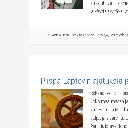
sulkeutuivat. Tekni
ja käyttäjäystävällis
Kirjoittaja
Hannu Keskinen
/
News
,
Perhetyö
,
Perustiedot
,
Piispa Laptevin ajatuksia ja
Rakkaat veljet ja s
koko maailmassa ja 
yhdessä Isä Meidän 
veljet ja sisaret aut
Papit julistavat loh