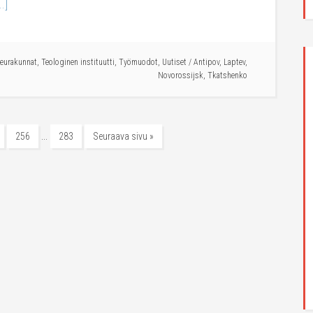
.]
Seurakunnat
,
Teologinen instituutti
,
Työmuodot
,
Uutiset
/
Antipov
,
Laptev
,
Novorossijsk
,
Tkatshenko
…
256
283
Seuraava sivu »