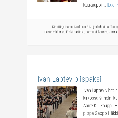
Kuukauppi, …
[Lue li
Kirjoittaja
Hannu Keskinen
/
IK ajankohtaista
,
Teolog
diakonivihkimys
,
Erkki Hartikka
,
Jarmo Makkonen
,
Jorma
Ivan Laptev piispaksi
Ivan Laptev vihittii
kirkossa 9. helmiku
Aarre Kuukauppi. Hä
piispa Seppo Häkki