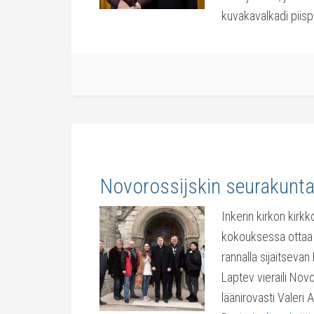
kuvakavalkadi piis
Novorossijskin seurakunta
Inkerin kirkon kirk
kokouksessa ottaa 
rannalla sijaitseva
Laptev vieraili No
läänirovasti Valeri 