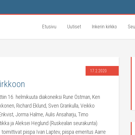
Etusivu
Uutiset
Inkerin kirkko
Seu
17.2.2020
kirkkoon
ittiin 16. helmikuuta diakoneiksi Rune Östman, Ken
onen, Richard Eklund, Sven Grankulla, Veikko
k Enkvist, Jorma Halme, Aulis Ansaharju, Timo
rtikka ja Aleksei Heglund (Ruskealan seurakunta).
toimittivat piispa Ivan Laptev, piispa emeritus Aarre