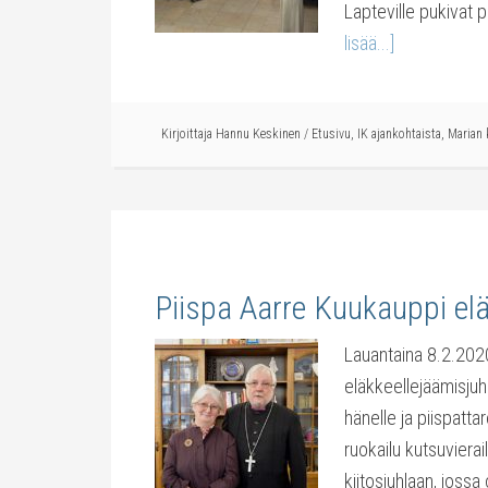
Lapteville pukivat 
lisää...]
Kirjoittaja
Hannu Keskinen
/
Etusivu
,
IK ajankohtaista
,
Marian 
Piispa Aarre Kuukauppi elä
Lauantaina 8.2.2020
eläkkeellejäämisjuh
hänelle ja piispattar
ruokailu kutsuvierai
kiitosjuhlaan, joss