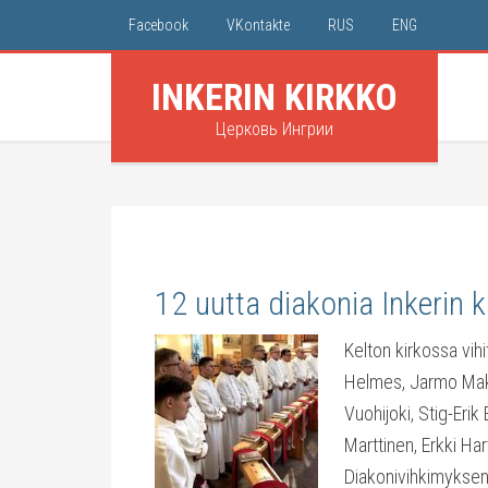
Facebook
VKontakte
RUS
ENG
INKERIN KIRKKO
Церковь Ингрии
12 uutta diakonia Inkerin 
Kelton kirkossa vih
Helmes, Jarmo Makk
Vuohijoki, Stig-Eri
Marttinen, Erkki Ha
Diakonivihkimyksen 