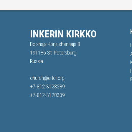
INKERIN KIRKKO
Bolshaja Konjushennaja 8
191186 St. Petersburg
Russia
church@e-lci.org
+7-812-3128289
+7-812-3128339