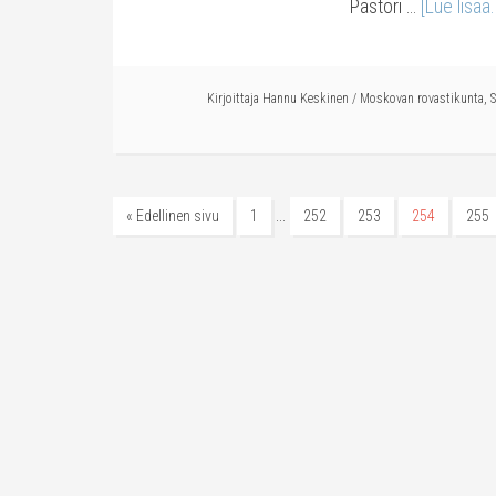
Pastori …
[Lue lisää..
Kirjoittaja
Hannu Keskinen
/
Moskovan rovastikunta
,
…
« Edellinen sivu
1
252
253
254
255