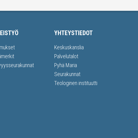
EISTYÖ
YHTEYSTIEDOT
mukset
Keskuskanslia
ämerkit
Palvelutalot
vyysseurakunnat
Pyhä Maria
Seurakunnat
Teologinen instituutti