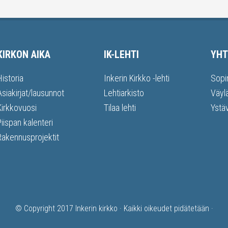
KIRKON AIKA
IK-LEHTI
YHT
Historia
Inkerin Kirkko -lehti
Sopi
Asiakirjat/lausunnot
Lehtiarkisto
Väyl
Kirkkovuosi
Tilaa lehti
Ystä
Piispan kalenteri
Rakennusprojektit
© Copyright 2017
Inkerin kirkko
· Kaikki oikeudet pidätetään ·