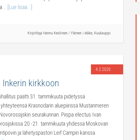
pa …
[Lue lisää...]
Kirjoittaja
Hannu Keskinen
/
Yleinen
/
eläke
,
Kuukauppi
4.2.2020
 Inkerin kirkkoon
kohallitus päätti 31. tammikuuta pidetyssä
yhteyteensä Krasnodarin aluepiirissä Mustanmeren
n Novorossijskin seurakunnan. Piispa electus Ivan
vorosijskissa 20.-21. tammikuuta yhdessä Moskovan
Antipovin ja lähetyspastori Leif Campin kanssa.