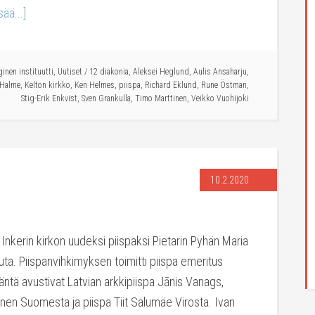
sää...]
inen instituutti
,
Uutiset
/
12 diakonia
,
Aleksei Heglund
,
Aulis Ansaharju
,
 Halme
,
Kelton kirkko
,
Ken Helmes
,
piispa
,
Richard Eklund
,
Rune Östman
,
Stig-Erik Enkvist
,
Sven Grankulla
,
Timo Marttinen
,
Veikko Vuohijoki
10.2.2020
n Inkerin kirkon uudeksi piispaksi Pietarin Pyhän Maria
uta. Piispanvihkimyksen toimitti piispa emeritus
ntä avustivat Latvian arkkipiispa Jānis Vanags,
nen Suomesta ja piispa Tiit Salumäe Virosta. Ivan