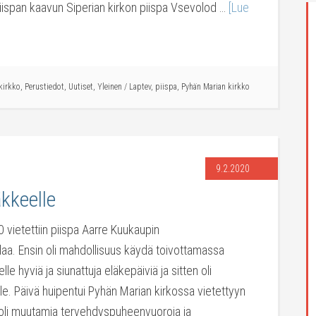
piispan kaavun Siperian kirkon piispa Vsevolod …
[Lue
kirkko
,
Perustiedot
,
Uutiset
,
Yleinen
/
Laptev
,
piispa
,
Pyhän Marian kirkko
9.2.2020
kkeelle
 vietettiin piispa Aarre Kuukaupin
laa. Ensin oli mahdollisuus käydä toivottamassa
elle hyviä ja siunattuja eläkepäiviä ja sitten oli
lle. Päivä huipentui Pyhän Marian kirkossa vietettyyn
a oli muutamia tervehdyspuheenvuoroja ja