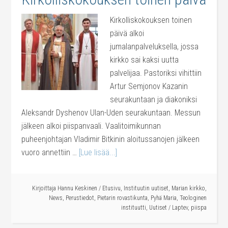
Kirkolliskokouksen toinen
päivä alkoi
jumalanpalveluksella, jossa
kirkko sai kaksi uutta
palvelijaa. Pastoriksi vihittiin
Artur Semjonov Kazanin
seurakuntaan ja diakoniksi
Aleksandr Dyshenov Ulan-Uden seurakuntaan. Messun
jälkeen alkoi piispanvaali. Vaalitoimikunnan
puheenjohtajan Vladimir Bitkinin aloitussanojen jälkeen
vuoro annettiin …
[Lue lisää...]
Kirjoittaja
Hannu Keskinen
/
Etusivu
,
Instituutin uutiset
,
Marian kirkko
,
News
,
Perustiedot
,
Pietarin rovastikunta
,
Pyhä Maria
,
Teologinen
instituutti
,
Uutiset
/
Laptev
,
piispa