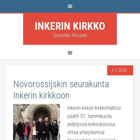
INKERIN KIRKKO
Церковь Ингрии
4.2.2020
Novorossijskin seurakunta
Inkerin kirkkoon
Inkerin kirkon kirkkohallitus
päätti 31. tammikuuta
pidetyssä kokouksessa
ottaa yhteyteensä