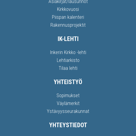
Asiakirjat/lausunnot
Kirkkovuosi
Piispan kalenteri
Rakennusprojektit
IK-LEHTI
Inkerin Kirkko -lehti
Lehtiarkisto
Tilaa lehti
YHTEISTYÖ
Sopimukset
Väylämerkit
Ystävyysseurakunnat
YHTEYSTIEDOT