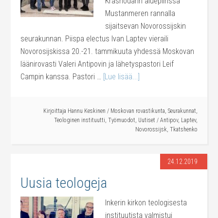
Krasnodarin aluepiirissä
Mustanmeren rannalla
sijaitsevan Novorossijskin
seurakunnan. Piispa electus Ivan Laptev vieraili
Novorosijskissa 20.-21. tammikuuta yhdessä Moskovan
läänirovasti Valeri Antipovin ja lähetyspastori Leif
Campin kanssa. Pastori …
[Lue lisää...]
Kirjoittaja
Hannu Keskinen
/
Moskovan rovastikunta
,
Seurakunnat
,
Teologinen instituutti
,
Työmuodot
,
Uutiset
/
Antipov
,
Laptev
,
Novorossijsk
,
Tkatshenko
24.12.2019
Uusia teologeja
Inkerin kirkon teologisesta
instituutista valmistui