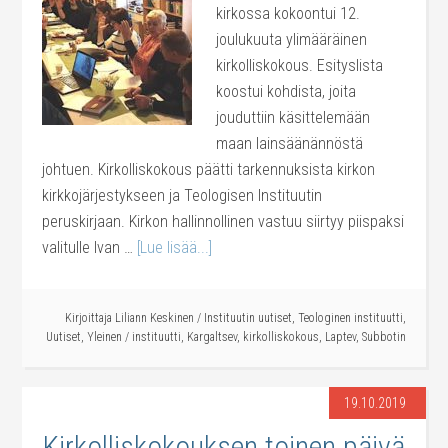
kirkossa kokoontui 12.
joulukuuta ylimääräinen
kirkolliskokous. Esityslista
koostui kohdista, joita
jouduttiin käsittelemään
maan lainsäänännöstä
johtuen. Kirkolliskokous päätti tarkennuksista kirkon
kirkkojärjestykseen ja Teologisen Instituutin
peruskirjaan. Kirkon hallinnollinen vastuu siirtyy piispaksi
valitulle Ivan …
[Lue lisää...]
Kirjoittaja
Liliann Keskinen
/
Instituutin uutiset
,
Teologinen instituutti
,
Uutiset
,
Yleinen
/
instituutti
,
Kargaltsev
,
kirkolliskokous
,
Laptev
,
Subbotin
19.10.2019
Kirkolliskokouksen toinen päivä