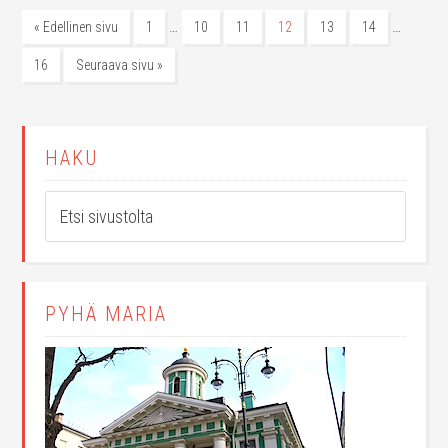
…
…
« Edellinen sivu
1
10
11
12
13
14
16
Seuraava sivu »
HAKU
PYHÄ MARIA