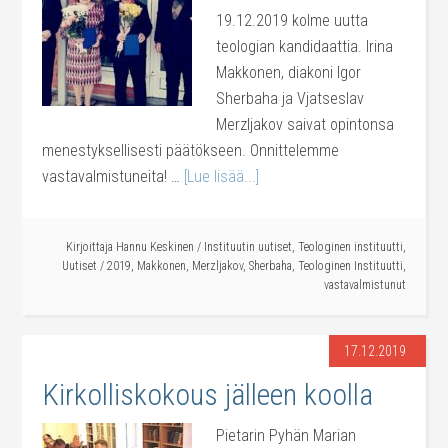
19.12.2019 kolme uutta
teologian kandidaattia. Irina
Makkonen, diakoni Igor
Sherbaha ja Vjatseslav
Merzljakov saivat opintonsa
menestyksellisesti päätökseen. Onnittelemme
vastavalmistuneita! …
[Lue lisää...]
Kirjoittaja
Hannu Keskinen
/
Instituutin uutiset
,
Teologinen instituutti
,
Uutiset
/
2019
,
Makkonen
,
Merzljakov
,
Sherbaha
,
Teologinen Instituutti
,
vastavalmistunut
17.12.2019
Kirkolliskokous jälleen koolla
Pietarin Pyhän Marian